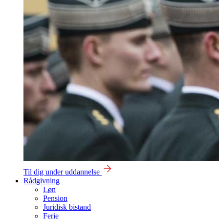
Til dig under uddannelse
Rådgivning
Løn
Pension
Juridisk bistand
Ferie