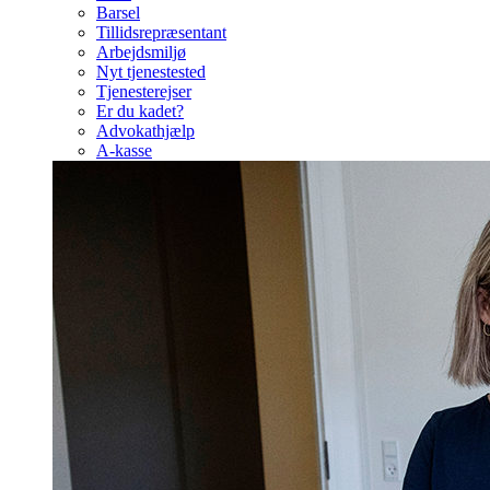
Barsel
Tillidsrepræsentant
Arbejdsmiljø
Nyt tjenestested
Tjenesterejser
Er du kadet?
Advokathjælp
A-kasse