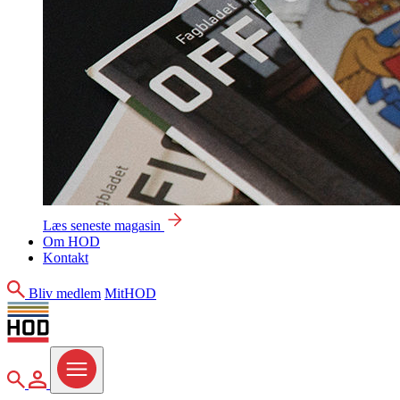
Læs seneste magasin
Om HOD
Kontakt
Søg
Bliv medlem
MitHOD
Søg
MitHOD
Menu