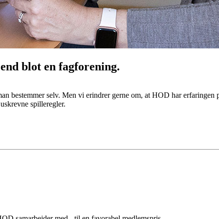
d blot en fagforening.
man bestemmer selv. Men vi erindrer gerne om, at HOD har erfaringen p
uskrevne spilleregler.
OD samarbejder med - til en favorabel medlemspris.