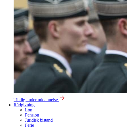
Til dig under uddannelse
Rådgivning
Løn
Pension
Juridisk bistand
Ferie