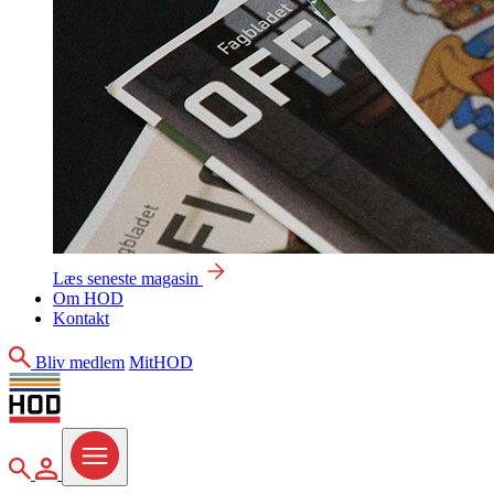
Læs seneste magasin
Om HOD
Kontakt
Søg
Bliv medlem
MitHOD
Søg
MitHOD
Menu