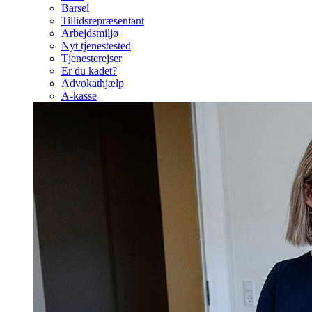
Barsel
Tillidsrepræsentant
Arbejdsmiljø
Nyt tjenestested
Tjenesterejser
Er du kadet?
Advokathjælp
A-kasse