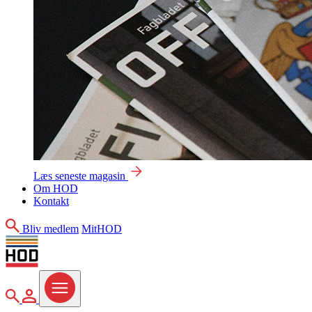
Læs seneste magasin
Om HOD
Kontakt
Søg
Bliv medlem
MitHOD
Søg
MitHOD
Menu