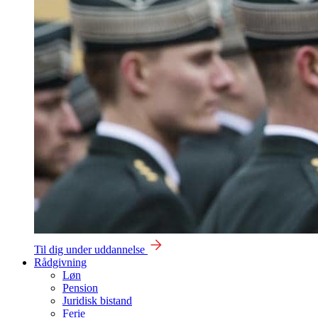
Til dig under uddannelse
Rådgivning
Løn
Pension
Juridisk bistand
Ferie