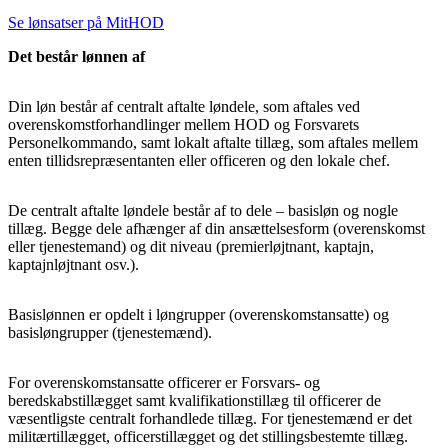
Se lønsatser på MitHOD
Det består lønnen af
Din løn består af centralt aftalte løndele, som aftales ved
overenskomstforhandlinger mellem HOD og Forsvarets
Personelkommando, samt lokalt aftalte tillæg, som aftales mellem
enten tillidsrepræsentanten eller officeren og den lokale chef.
De centralt aftalte løndele består af to dele – basisløn og nogle
tillæg. Begge dele afhænger af din ansættelsesform (overenskomst
eller tjenestemand) og dit niveau (premierløjtnant, kaptajn,
kaptajnløjtnant osv.).
Basislønnen er opdelt i løngrupper (overenskomstansatte) og
basisløngrupper (tjenestemænd).
For overenskomstansatte officerer er Forsvars- og
beredskabstillægget samt kvalifikationstillæg til officerer de
væsentligste centralt forhandlede tillæg. For tjenestemænd er det
militærtillægget, officerstillægget og det stillingsbestemte tillæg.