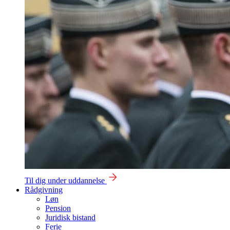
Til dig under uddannelse
Rådgivning
Løn
Pension
Juridisk bistand
Ferie