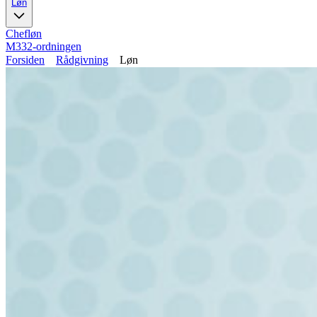
Løn
Chefløn
M332-ordningen
Forsiden
Rådgivning
Løn