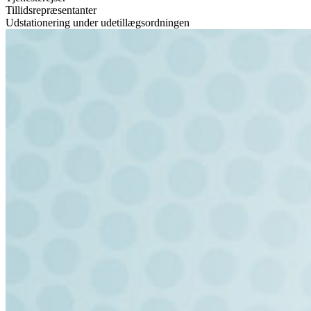
Tillidsrepræsentanter
Udstationering under udetillægsordningen