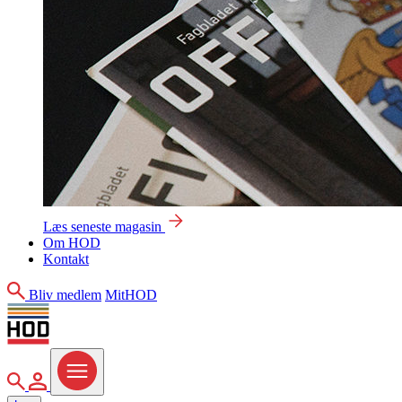
Læs seneste magasin
Om HOD
Kontakt
Søg
Bliv medlem
MitHOD
Søg
MitHOD
Menu