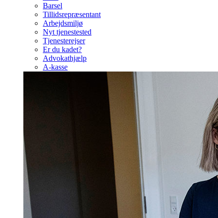
Barsel
Tillidsrepræsentant
Arbejdsmiljø
Nyt tjenestested
Tjenesterejser
Er du kadet?
Advokathjælp
A-kasse