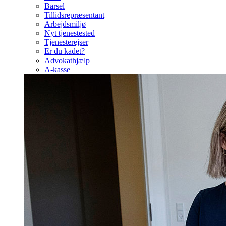
Barsel
Tillidsrepræsentant
Arbejdsmiljø
Nyt tjenestested
Tjenesterejser
Er du kadet?
Advokathjælp
A-kasse