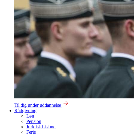
Til dig under uddannelse
Rådgivning
Løn
Pension
Juridisk bistand
Ferie