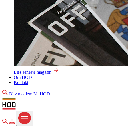
Læs seneste magasin
Om HOD
Kontakt
Søg
Bliv medlem
MitHOD
Søg
MitHOD
Menu