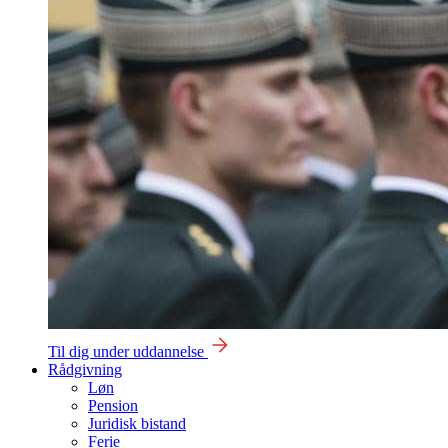
Til dig under uddannelse
Rådgivning
Løn
Pension
Juridisk bistand
Ferie