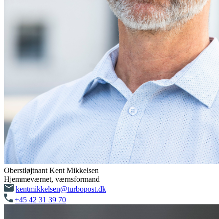
Oberstløjtnant Kent Mikkelsen
Hjemmeværnet, værnsformand
kentmikkelsen@turbopost.dk
+45 42 31 39 70