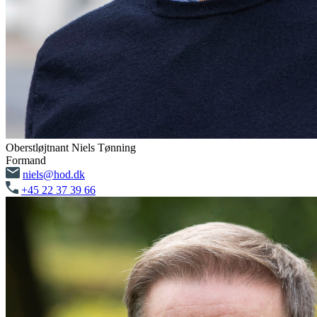
Oberstløjtnant Niels Tønning
Formand
niels@hod.dk
+45 22 37 39 66