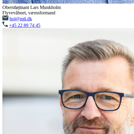
Oberstløjtnant Lars Munkholm
Flyvevåbnet, værnsformand
hol@mil.dk
+45 22 89 74 45