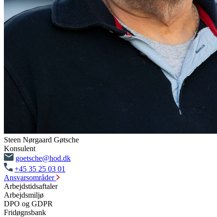
Steen Nørgaard Gøtsche
Konsulent
goetsche@hod.dk
+45 35 25 03 01
Ansvarsområder
Arbejdstidsaftaler
Arbejdsmiljø
DPO og GDPR
Fridøgnsbank