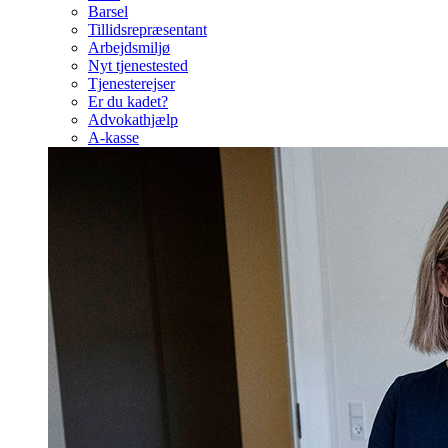
Barsel
Tillidsrepræsentant
Arbejdsmiljø
Nyt tjenestested
Tjenesterejser
Er du kadet?
Advokathjælp
A-kasse