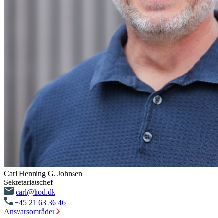
Carl Henning G. Johnsen
Sekretariatschef
carl@hod.dk
+45 21 63 36 46
Ansvarsområder