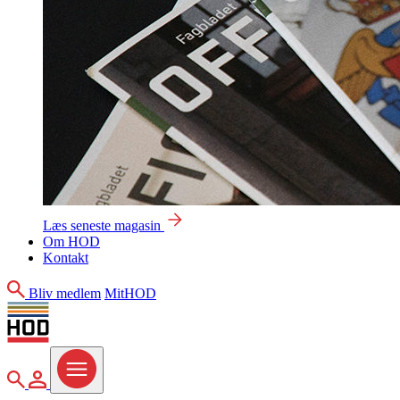
Læs seneste magasin
Om HOD
Kontakt
Søg
Bliv medlem
MitHOD
Søg
MitHOD
Menu