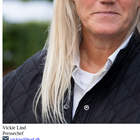
Vickie Lind
Pressechef
vickie@hod.dk