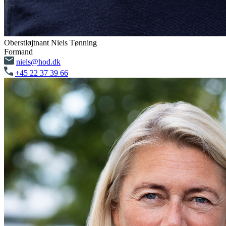
Oberstløjtnant Niels Tønning
Formand
niels@hod.dk
+45 22 37 39 66