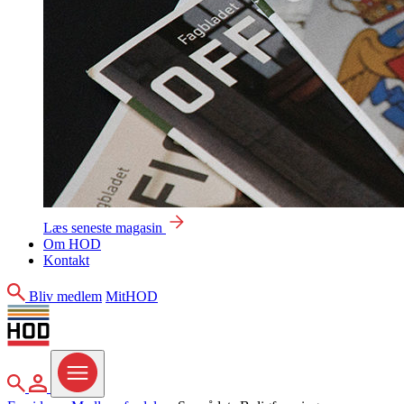
Læs seneste magasin
Om HOD
Kontakt
Søg
Bliv medlem
MitHOD
Søg
MitHOD
Menu