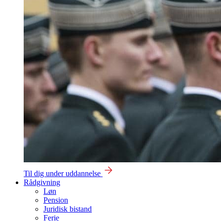
Til dig under uddannelse
Rådgivning
Løn
Pension
Juridisk bistand
Ferie