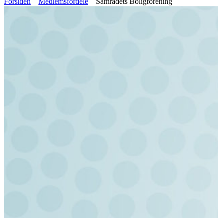
Forsiden
Medlemsfordele
Samrådets Boligforening