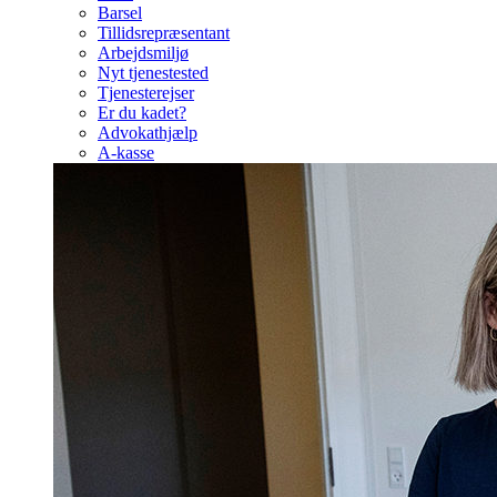
Barsel
Tillidsrepræsentant
Arbejdsmiljø
Nyt tjenestested
Tjenesterejser
Er du kadet?
Advokathjælp
A-kasse