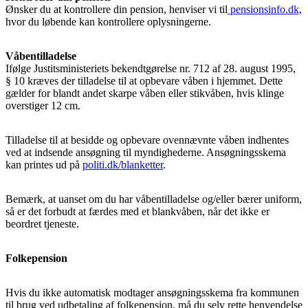
Ønsker du at kontrollere din pension, henviser vi til
pensionsinfo.dk,
hvor du løbende kan kontrollere oplysningerne.
Våbentilladelse
Ifølge Justitsministeriets bekendtgørelse nr. 712 af 28. august 1995,
§ 10 kræves der tilladelse til at opbevare våben i hjemmet. Dette
gælder for blandt andet skarpe våben eller stikvåben, hvis klinge
overstiger 12 cm.
Tilladelse til at besidde og opbevare ovennævnte våben indhentes
ved at indsende ansøgning til myndighederne. Ansøgningsskema
kan printes ud på
politi.dk/blanketter
.
Bemærk, at uanset om du har våbentilladelse og/eller bærer uniform,
så er det forbudt at færdes med et blankvåben, når det ikke er
beordret tjeneste.
Folkepension
Hvis du ikke automatisk modtager ansøgningsskema fra kommunen
til brug ved udbetaling af folkepension, må du selv rette henvendelse