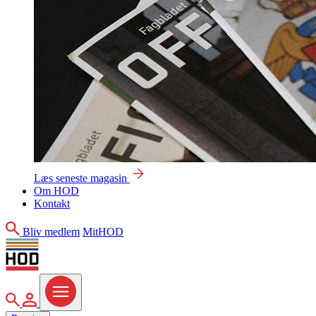
Læs seneste magasin
Om HOD
Kontakt
Søg
Bliv medlem
MitHOD
Søg
MitHOD
Menu