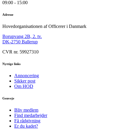
09:00 - 15:00
Adresse
Hovedorganisationen af Officerer i Danmark
Borupvang 2B, 2. tv.
DK-2750 Ballerup
CVR nr. 59927310
Nyttige links
Annoncering
Sikker post
Om HOD
Genveje
Bliv medlem
Find medarbejder
Få rådgivning
Er du kadet?