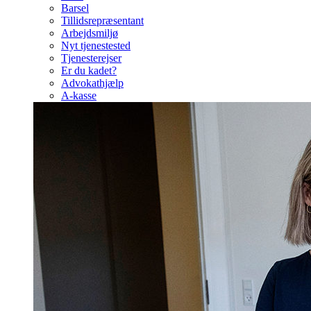
Barsel
Tillidsrepræsentant
Arbejdsmiljø
Nyt tjenestested
Tjenesterejser
Er du kadet?
Advokathjælp
A-kasse