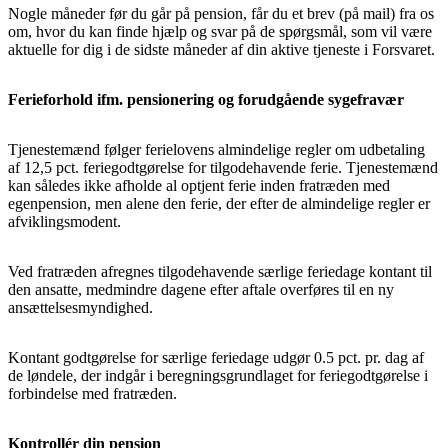
Nogle måneder før du går på pension, får du et brev (på mail) fra os
om, hvor du kan finde hjælp og svar på de spørgsmål, som vil være
aktuelle for dig i de sidste måneder af din aktive tjeneste i Forsvaret.
Ferieforhold ifm. pensionering og forudgående sygefravær
Tjenestemænd følger ferielovens almindelige regler om udbetaling
af 12,5 pct. feriegodtgørelse for tilgodehavende ferie. Tjenestemænd
kan således ikke afholde al optjent ferie inden fratræden med
egenpension, men alene den ferie, der efter de almindelige regler er
afviklingsmodent.
Ved fratræden afregnes tilgodehavende særlige feriedage kontant til
den ansatte, medmindre dagene efter aftale overføres til en ny
ansættelsesmyndighed.
Kontant godtgørelse for særlige feriedage udgør 0.5 pct. pr. dag af
de løndele, der indgår i beregningsgrundlaget for feriegodtgørelse i
forbindelse med fratræden.
Kontrollér din pension