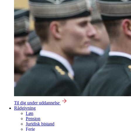
Til dig under uddannelse
Rådgivning
Løn
Pension
Juridisk bistand
Ferie