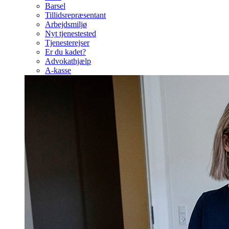
Barsel
Tillidsrepræsentant
Arbejdsmiljø
Nyt tjenestested
Tjenesterejser
Er du kadet?
Advokathjælp
A-kasse