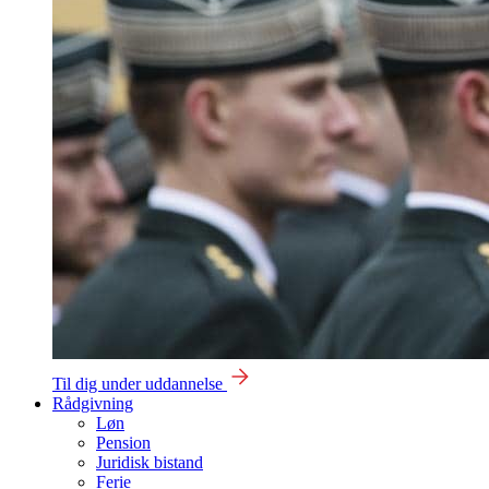
Til dig under uddannelse
Rådgivning
Løn
Pension
Juridisk bistand
Ferie