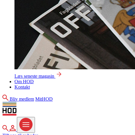
Læs seneste magasin
Om HOD
Kontakt
Søg
Bliv medlem
MitHOD
Søg
MitHOD
Menu