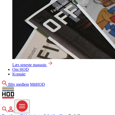
Læs seneste magasin
Om HOD
Kontakt
Søg
Bliv medlem
MitHOD
Søg
MitHOD
Menu