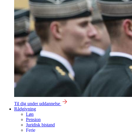
Til dig under uddannelse
Rådgivning
Løn
Pension
Juridisk bistand
Ferie