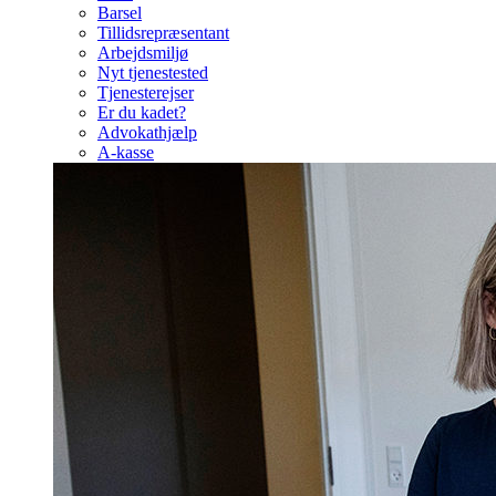
Barsel
Tillidsrepræsentant
Arbejdsmiljø
Nyt tjenestested
Tjenesterejser
Er du kadet?
Advokathjælp
A-kasse