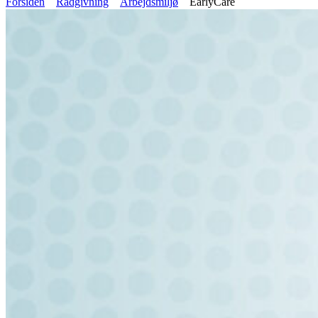
Forsiden
Rådgivning
Arbejdsmiljø
EarlyCare