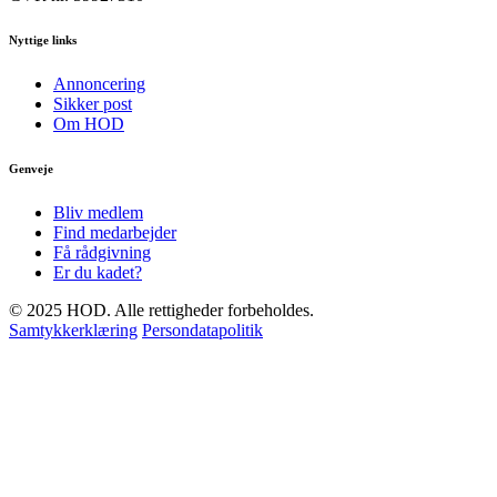
Nyttige links
Annoncering
Sikker post
Om HOD
Genveje
Bliv medlem
Find medarbejder
Få rådgivning
Er du kadet?
© 2025 HOD. Alle rettigheder forbeholdes.
Samtykkerklæring
Persondatapolitik