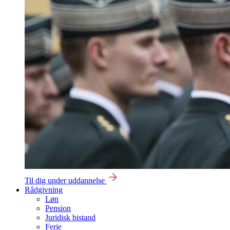
Til dig under uddannelse
Rådgivning
Løn
Pension
Juridisk bistand
Ferie