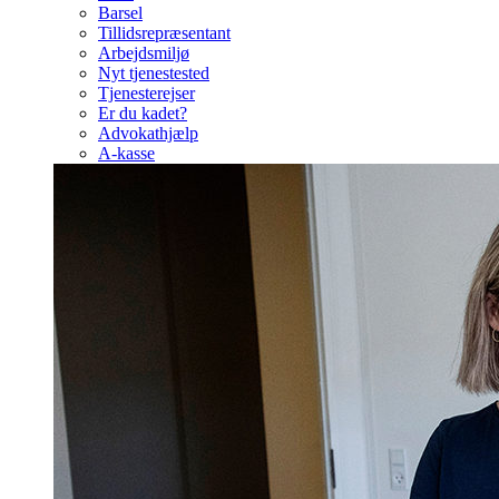
Barsel
Tillidsrepræsentant
Arbejdsmiljø
Nyt tjenestested
Tjenesterejser
Er du kadet?
Advokathjælp
A-kasse