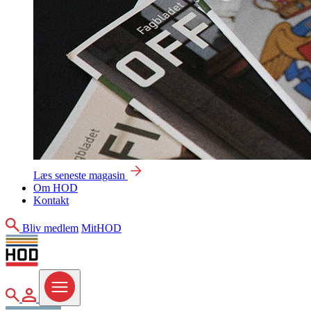
Læs seneste magasin
Om HOD
Kontakt
Søg
Bliv medlem
MitHOD
Søg
MitHOD
Menu