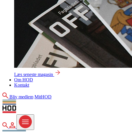
Læs seneste magasin
Om HOD
Kontakt
Søg
Bliv medlem
MitHOD
Søg
MitHOD
Menu