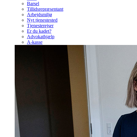
Barsel
Tillidsrepræsentant
Arbejdsmiljø
Nyt tjenestested
Tjenesterejser
Er du kadet?
Advokathjælp
A-kasse