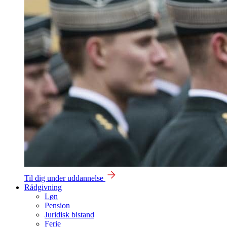
Til dig under uddannelse
Rådgivning
Løn
Pension
Juridisk bistand
Ferie