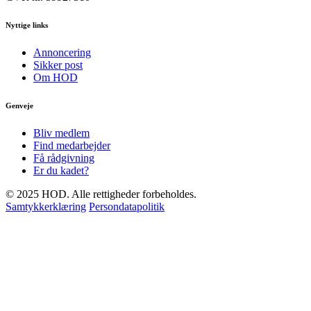
Nyttige links
Annoncering
Sikker post
Om HOD
Genveje
Bliv medlem
Find medarbejder
Få rådgivning
Er du kadet?
© 2025 HOD. Alle rettigheder forbeholdes.
Samtykkerklæring
Persondatapolitik