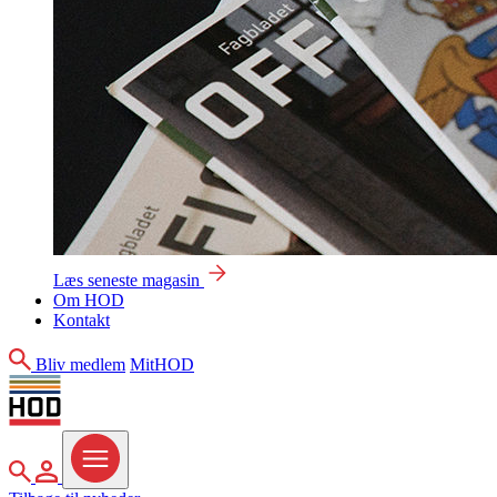
Læs seneste magasin
Om HOD
Kontakt
Søg
Bliv medlem
MitHOD
Søg
MitHOD
Menu