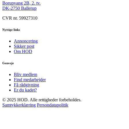
Borupvang 2B, 2. tv.
DK-2750 Ballerup
CVR nr. 59927310
Nyttige links
Annoncering
Sikker post
Om HOD
Genveje
Bliv medlem
Find medarbejder
Få rådgivning
Er du kadet?
© 2025 HOD. Alle rettigheder forbeholdes.
Samtykkerklæring
Persondatapolitik