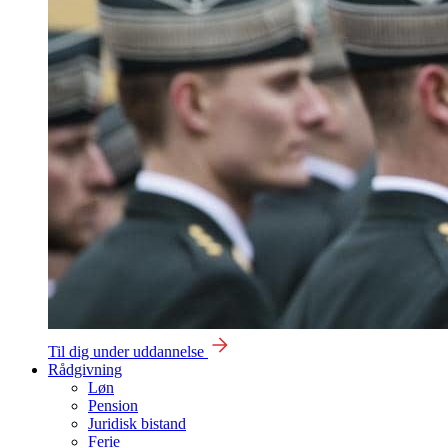
Til dig under uddannelse
Rådgivning
Løn
Pension
Juridisk bistand
Ferie