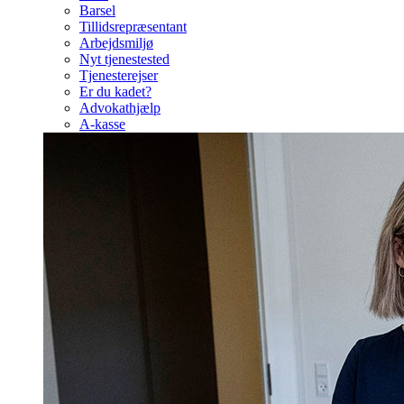
Barsel
Tillidsrepræsentant
Arbejdsmiljø
Nyt tjenestested
Tjenesterejser
Er du kadet?
Advokathjælp
A-kasse