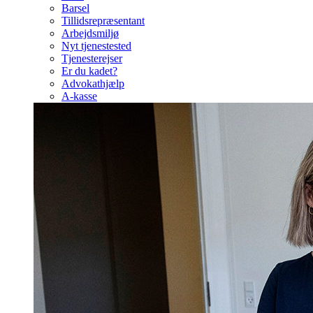
Barsel
Tillidsrepræsentant
Arbejdsmiljø
Nyt tjenestested
Tjenesterejser
Er du kadet?
Advokathjælp
A-kasse