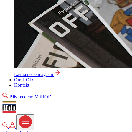
Læs seneste magasin
Om HOD
Kontakt
Søg
Bliv medlem
MitHOD
Søg
MitHOD
Menu