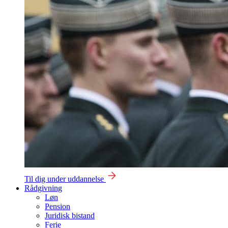
Til dig under uddannelse
Rådgivning
Løn
Pension
Juridisk bistand
Ferie