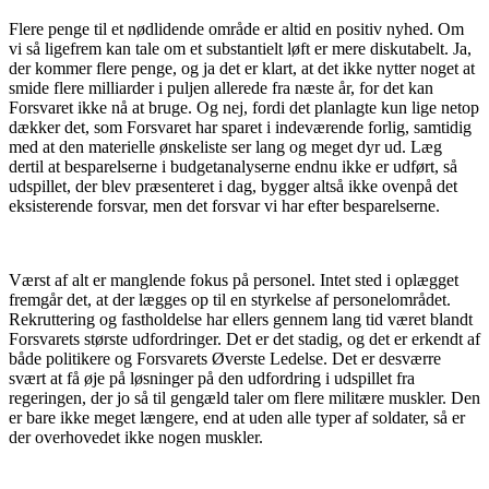
Flere penge til et nødlidende område er altid en positiv nyhed. Om
vi så ligefrem kan tale om et substantielt løft er mere diskutabelt. Ja,
der kommer flere penge, og ja det er klart, at det ikke nytter noget at
smide flere milliarder i puljen allerede fra næste år, for det kan
Forsvaret ikke nå at bruge. Og nej, fordi det planlagte kun lige netop
dækker det, som Forsvaret har sparet i indeværende forlig, samtidig
med at den materielle ønskeliste ser lang og meget dyr ud. Læg
dertil at besparelserne i budgetanalyserne endnu ikke er udført, så
udspillet, der blev præsenteret i dag, bygger altså ikke ovenpå det
eksisterende forsvar, men det forsvar vi har efter besparelserne.
Værst af alt er manglende fokus på personel. Intet sted i oplægget
fremgår det, at der lægges op til en styrkelse af personelområdet.
Rekruttering og fastholdelse har ellers gennem lang tid været blandt
Forsvarets største udfordringer. Det er det stadig, og det er erkendt af
både politikere og Forsvarets Øverste Ledelse. Det er desværre
svært at få øje på løsninger på den udfordring i udspillet fra
regeringen, der jo så til gengæld taler om flere militære muskler. Den
er bare ikke meget længere, end at uden alle typer af soldater, så er
der overhovedet ikke nogen muskler.