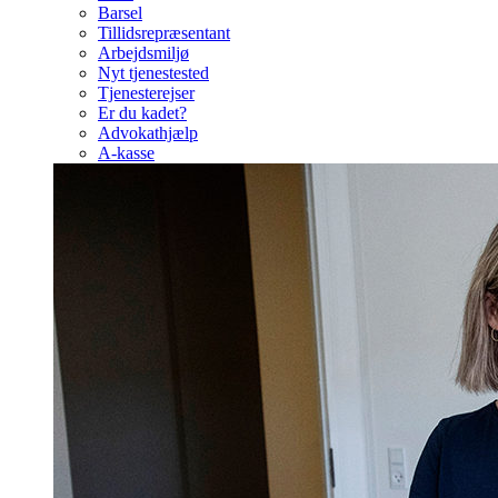
Barsel
Tillidsrepræsentant
Arbejdsmiljø
Nyt tjenestested
Tjenesterejser
Er du kadet?
Advokathjælp
A-kasse