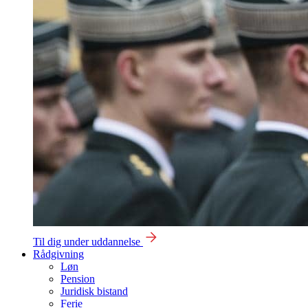
Til dig under uddannelse
Rådgivning
Løn
Pension
Juridisk bistand
Ferie