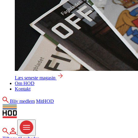
Læs seneste magasin
Om HOD
Kontakt
Søg
Bliv medlem
MitHOD
Søg
MitHOD
Menu