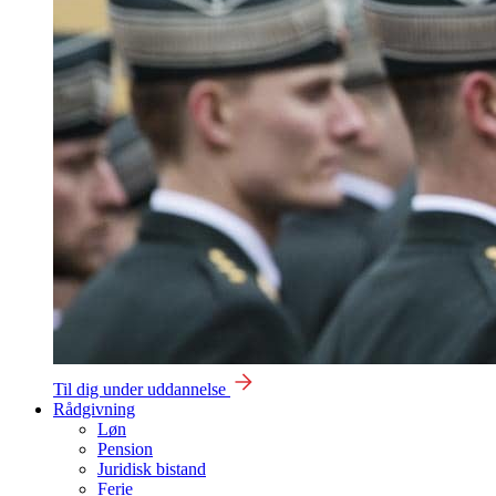
Til dig under uddannelse
Rådgivning
Løn
Pension
Juridisk bistand
Ferie