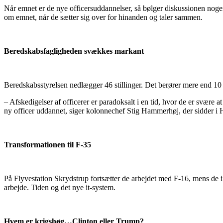
Når emnet er de nye officersuddannelser, så bølger diskussionen nog
om emnet, når de sætter sig over for hinanden og taler sammen.
Beredskabsfagligheden svækkes markant
Beredskabsstyrelsen nedlægger 46 stillinger. Det berører mere end 10 p
– Afskedigelser af officerer er paradoksalt i en tid, hvor de er svære a
ny officer uddannet, siger kolonnechef Stig Hammerhøj, der sidder i 
Transformationen til F-35
På Flyvestation Skrydstrup fortsætter de arbejdet med F-16, mens de in
arbejde. Tiden og det nye it-system.
Hvem er krigshøg…Clinton eller Trump?