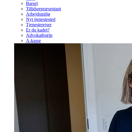
Barsel
Tillidsrepræsentant
Arbejdsmiljø
Nyt tjenestested
Tjenesterejser
Er du kadet?
Advokathjælp
A-kasse