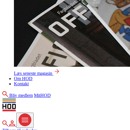
Læs seneste magasin
Om HOD
Kontakt
Søg
Bliv medlem
MitHOD
Søg
MitHOD
Menu