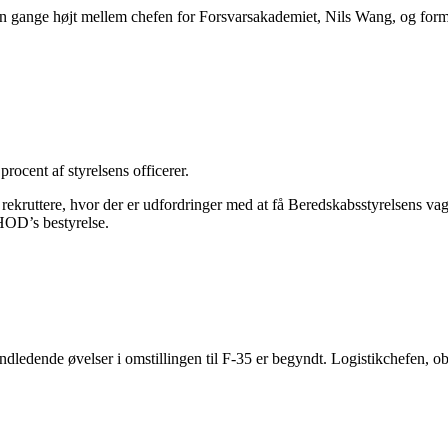
en gange højt mellem chefen for Forsvarsakademiet, Nils Wang, og for
rocent af styrelsens officerer.
t rekruttere, hvor der er udfordringer med at få Beredskabsstyrelsens vag
HOD’s bestyrelse.
dledende øvelser i omstillingen til F-35 er begyndt. Logistikchefen, ob