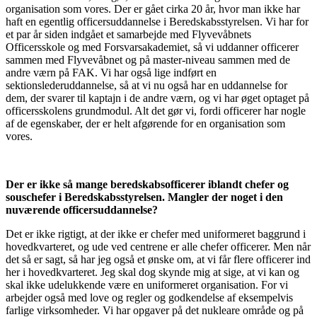
organisation som vores. Der er gået cirka 20 år, hvor man ikke har
haft en egentlig officersuddannelse i Beredskabsstyrelsen. Vi har for
et par år siden indgået et samarbejde med Flyvevåbnets
Officersskole og med Forsvarsakademiet, så vi uddanner officerer
sammen med Flyvevåbnet og på master-niveau sammen med de
andre værn på FAK. Vi har også lige indført en
sektionslederuddannelse, så at vi nu også har en uddannelse for
dem, der svarer til kaptajn i de andre værn, og vi har øget optaget på
officersskolens grundmodul. Alt det gør vi, fordi officerer har nogle
af de egenskaber, der er helt afgørende for en organisation som
vores.
Der er ikke så mange beredskabsofficerer iblandt chefer og
souschefer i Beredskabsstyrelsen.
Mangler der noget i den
nuværende officersuddannelse?
Det er ikke rigtigt, at der ikke er chefer med uniformeret baggrund i
hovedkvarteret, og ude ved centrene er alle chefer officerer. Men når
det så er sagt, så har jeg også et ønske om, at vi får flere officerer ind
her i hovedkvarteret. Jeg skal dog skynde mig at sige, at vi kan og
skal ikke udelukkende være en uniformeret organisation. For vi
arbejder også med love og regler og godkendelse af eksempelvis
farlige virksomheder. Vi har opgaver på det nukleare område og på