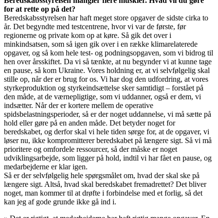
Beredskabsstyrelsen mangler flere muskler. Hvad vil du gøre
for at rette op på det?
Beredskabsstyrelsen har haft meget store opgaver de sidste cirka to
år. Det begyndte med testcentrene, hvor vi var de første, før
regionerne og private kom op at køre. Så gik det over i
minkindsatsen, som så igen gik over i en række klimarelaterede
opgaver, og så kom hele test- og podningsopgaven, som vi bidrog til
hen over årsskiftet. Da vi så tænkte, at nu begynder vi at kunne tage
en pause, så kom Ukraine. Vores holdning er, at vi selvfølgelig skal
stille op, når der er brug for os. Vi har dog den udfordring, at vores
styrkeproduktion og styrkeindsættelse sker samtidigt – forstået på
den måde, at de værnepligtige, som vi uddanner, også er dem, vi
indsætter. Når der er kortere mellem de operative
spidsbelastningsperioder, så er der noget uddannelse, vi må sætte på
hold eller gøre på en anden måde. Det betyder noget for
beredskabet, og derfor skal vi hele tiden sørge for, at de opgaver, vi
løser nu, ikke kompromitterer beredskabet på længere sigt. Så vi må
prioritere og omfordele ressourcer, så der måske er noget
udviklingsarbejde, som ligger på hold, indtil vi har fået en pause, og
medarbejderne er klar igen.
Så er der selvfølgelig hele spørgsmålet om, hvad der skal ske på
længere sigt. Altså, hvad skal beredskabet fremadrettet? Det bliver
noget, man kommer til at drøfte i forbindelse med et forlig, så det
kan jeg af gode grunde ikke gå ind i.