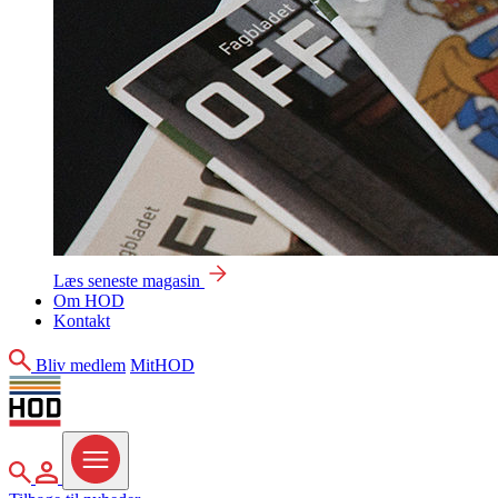
Læs seneste magasin
Om HOD
Kontakt
Søg
Bliv medlem
MitHOD
Søg
MitHOD
Menu