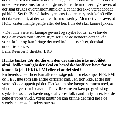
under overenskomstforhandlingerne, for en harmonisering kræver, at
der skal bruges overenskomstmidler. Det har der ikke været appetit
på hidtil. Set fra Beredskabsstyrelsens isolerede synsvinkel så ville
det da være rart, at der var den harmonisering. Men det vil kræve, at
HOD kaster mange penge efter det her, hvis det skal kunne lykkes.
»
Det ville være en kæmpe gevinst og styrke for os, at vi havde
nogle af vores folk i andre styrelser. For de kender vores vilkår,
vores kultur og kan bringe det med ind i de styrelser, der skal
understøtte os
«,
Laila Reenberg, direktør BRS
Hvilke tanker gør du dig om den organisatoriske mobilitet –
altså: hvilke muligheder skal en beredskabsofficer have for at
kunne få job i FKO, FMI eller et andet sted?
En beredskabsofficer kan allerede søge job i for eksempel FPS, FMI
og FES, lige som alle andre officerer kan. Jeg tror ikke, at der har
været så stor appetit på det. Det kan måske hænge sammen med, at
vi er det nye barn i klassen. Det ville være en kæmpe gevinst og
styrke for os, at vi havde nogle af vores folk i andre styrelser. For de
kender vores vilkår, vores kultur og kan bringe det med ind i de
styrelser, der skal understøtte os.