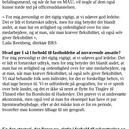
befalingsmænd, og når de har en MAU, vil nogle af dem også
kunne træde ind på officersuddannelsen.
»
For mig personligt er det rigtig vigtigt, at vi udøver god ledelse.
Det er lidt et fortærsket udtryk, men for mig betyder det blandt
andet, at man har en ærlighed og ordentlighed over for sine
medarbejdere, og at man, når man kræver fleksibilitet, så også selv
giver fleksibilitet
«,
Laila Reenberg, direktør BRS
Hvad gør I så i forhold til fastholdelse af nuværende ansatte?
For mig personligt er det rigtig vigtigt, at vi udøver god ledelse. Det
er lidt et fortærsket udtryk, men for mig betyder det blandt andet, at
man har en ærlighed og ordentlighed over for sine medarbejdere, og
at man, når man kræver fleksibilitet, så også selv giver fleksibilitet.
Vi skal behandle folk som individer, for der er forskellige behov, vi
skal tage hensyn til. Vi er udfordrede på geografien, for vi er spredt
over hele landet, og det er ikke så nemt at flytte fra Tinglev til
Thisted eller fra Bornholm til Haderslev. Det prøver vi at understøtte
økonomisk, men også ved at man for eksempel kan have et par
hjemmearbejdsdage, eller at det måske kun er for en periode,
hvorefter man kommer tilbage til sin geografi.