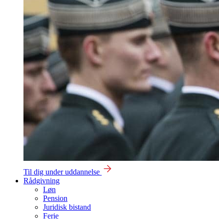
Til dig under uddannelse
Rådgivning
Løn
Pension
Juridisk bistand
Ferie