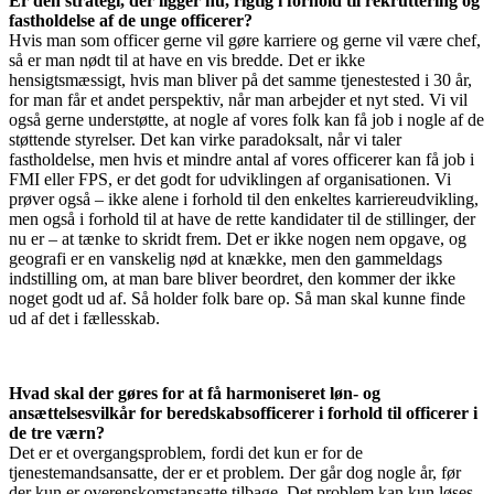
Er den strategi, der ligger nu, rigtig i forhold til rekruttering og
fastholdelse af de unge officerer?
Hvis man som officer gerne vil gøre karriere og gerne vil være chef,
så er man nødt til at have en vis bredde. Det er ikke
hensigtsmæssigt, hvis man bliver på det samme tjenestested i 30 år,
for man får et andet perspektiv, når man arbejder et nyt sted. Vi vil
også gerne understøtte, at nogle af vores folk kan få job i nogle af de
støttende styrelser. Det kan virke paradoksalt, når vi taler
fastholdelse, men hvis et mindre antal af vores officerer kan få job i
FMI eller FPS, er det godt for udviklingen af organisationen. Vi
prøver også – ikke alene i forhold til den enkeltes karriereudvikling,
men også i forhold til at have de rette kandidater til de stillinger, der
nu er – at tænke to skridt frem. Det er ikke nogen nem opgave, og
geografi er en vanskelig nød at knække, men den gammeldags
indstilling om, at man bare bliver beordret, den kommer der ikke
noget godt ud af. Så holder folk bare op. Så man skal kunne finde
ud af det i fællesskab.
Hvad skal der gøres for at få harmoniseret løn- og
ansættelsesvilkår for beredskabsofficerer i forhold til officerer i
de tre værn?
Det er et overgangsproblem, fordi det kun er for de
tjenestemandsansatte, der er et problem. Der går dog nogle år, før
der kun er overenskomstansatte tilbage. Det problem kan kun løses