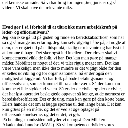
det kemiske område. Så vi har brug for ingeniører, jurister og så
videre. Vi skal have det relevante miks.
Hvad gør I så i forhold til at tiltrække mere arbejdskraft på
leder- og officersniveau?
Jeg kan ikke gå ud på gaden og finde en beredskabsofficer, som har
så og så mange års erfaring. Jeg kan selvfølgelig håbe på, at nogle af
dem, der er gået ud på et tidspunkt, stadig er relevante og har lyst til
at komme tilbage. Det sker også ind imellem. Derudover skal vi
kompetenceudvikle de folk, vi har. Det kan man gøre på mange
måder. Mobilitet er noget af det, vi taler rigtig meget om. Det kan
være vanskeligt, men ikke desto mindre er det vigtigt både for den
enkeltes udvikling og for organisationens. Så er der også den
mulighed at kigge ud. Vi har folk på både befalingsmands- og
officersniveau, som er kommet til fra andre værn. Så der kan man
komme et lille stykke ad vejen. Så er der de civile, og der er civile,
der har løst operativt beslægtede opgaver så længe, at de nærmest er
beredskabsofficerer. Det er de ting, man kan gøre på den korte bane.
Ellers handler det om at lægge sporene til den lange bane. Det kan
kun gøres på én måde, og det er ved at øge optaget på
officersuddannelserne, og det er det, vi gør.
På befalingsmandssiden udbyder vi nu også Den Militære
Akademiuddannelse (MAU). Så vi kompetenceudvikler vores