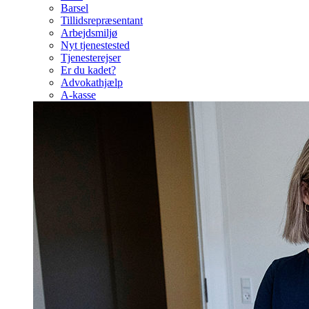
Barsel
Tillidsrepræsentant
Arbejdsmiljø
Nyt tjenestested
Tjenesterejser
Er du kadet?
Advokathjælp
A-kasse