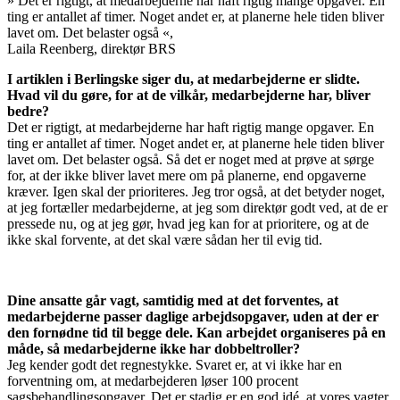
»
Det er rigtigt, at medarbejderne har haft rigtig mange opgaver. En
ting er antallet af timer. Noget andet er, at planerne hele tiden bliver
lavet om. Det belaster også
«,
Laila Reenberg, direktør BRS
I artiklen i Berlingske siger du, at medarbejderne er slidte.
Hvad vil du gøre, for at de vilkår, medarbejderne har, bliver
bedre?
Det er rigtigt, at medarbejderne har haft rigtig mange opgaver. En
ting er antallet af timer. Noget andet er, at planerne hele tiden bliver
lavet om. Det belaster også. Så det er noget med at prøve at sørge
for, at der ikke bliver lavet mere om på planerne, end opgaverne
kræver. Igen skal der prioriteres. Jeg tror også, at det betyder noget,
at jeg fortæller medarbejderne, at jeg som direktør godt ved, at de er
pressede nu, og at jeg gør, hvad jeg kan for at prioritere, og at de
ikke skal forvente, at det skal være sådan her til evig tid.
Dine ansatte går vagt, samtidig med at det forventes, at
medarbejderne passer daglige arbejdsopgaver, uden at der er
den fornødne tid til begge dele. Kan arbejdet organiseres på en
måde, så medarbejderne ikke har dobbeltroller?
Jeg kender godt det regnestykke. Svaret er, at vi ikke har en
forventning om, at medarbejderen løser 100 procent
sagsbehandlingsopgaver. Det er stadig er en god idé, at vores vagter