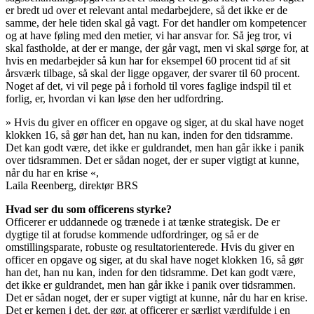
er bredt ud over et relevant antal medarbejdere, så det ikke er de
samme, der hele tiden skal gå vagt. For det handler om kompetencer
og at have føling med den metier, vi har ansvar for. Så jeg tror, vi
skal fastholde, at der er mange, der går vagt, men vi skal sørge for, at
hvis en medarbejder så kun har for eksempel 60 procent tid af sit
årsværk tilbage, så skal der ligge opgaver, der svarer til 60 procent.
Noget af det, vi vil pege på i forhold til vores faglige indspil til et
forlig, er, hvordan vi kan løse den her udfordring.
»
Hvis du giver en officer en opgave og siger, at du skal have noget
klokken 16, så gør han det, han nu kan, inden for den tidsramme.
Det kan godt være, det ikke er guldrandet, men han går ikke i panik
over tidsrammen. Det er sådan noget, der er super vigtigt at kunne,
når du har en krise
«,
Laila Reenberg, direktør BRS
Hvad ser du som officerens styrke?
Officerer er uddannede og trænede i at tænke strategisk. De er
dygtige til at forudse kommende udfordringer, og så er de
omstillingsparate, robuste og resultatorienterede. Hvis du giver en
officer en opgave og siger, at du skal have noget klokken 16, så gør
han det, han nu kan, inden for den tidsramme. Det kan godt være,
det ikke er guldrandet, men han går ikke i panik over tidsrammen.
Det er sådan noget, der er super vigtigt at kunne, når du har en krise.
Det er kernen i det, der gør, at officerer er særligt værdifulde i en