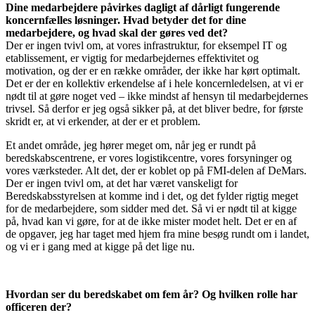
Dine medarbejdere påvirkes dagligt af dårligt fungerende
koncernfælles løsninger. Hvad betyder det for dine
medarbejdere, og hvad skal der gøres ved det?
Der er ingen tvivl om, at vores infrastruktur, for eksempel IT og
etablissement, er vigtig for medarbejdernes effektivitet og
motivation, og der er en række områder, der ikke har kørt optimalt.
Det er der en kollektiv erkendelse af i hele koncernledelsen, at vi er
nødt til at gøre noget ved – ikke mindst af hensyn til medarbejdernes
trivsel. Så derfor er jeg også sikker på, at det bliver bedre, for første
skridt er, at vi erkender, at der er et problem.
Et andet område, jeg hører meget om, når jeg er rundt på
beredskabscentrene, er vores logistikcentre, vores forsyninger og
vores værksteder. Alt det, der er koblet op på FMI-delen af DeMars.
Der er ingen tvivl om, at det har været vanskeligt for
Beredskabsstyrelsen at komme ind i det, og det fylder rigtig meget
for de medarbejdere, som sidder med det. Så vi er nødt til at kigge
på, hvad kan vi gøre, for at de ikke mister modet helt. Det er en af
de opgaver, jeg har taget med hjem fra mine besøg rundt om i landet,
og vi er i gang med at kigge på det lige nu.
Hvordan ser du beredskabet om fem år? Og hvilken rolle har
officeren der?