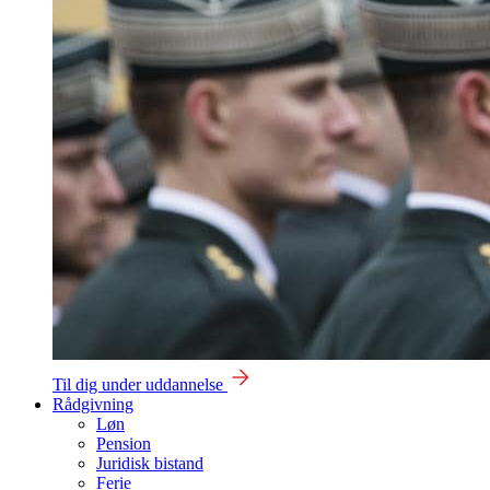
Til dig under uddannelse
Rådgivning
Løn
Pension
Juridisk bistand
Ferie