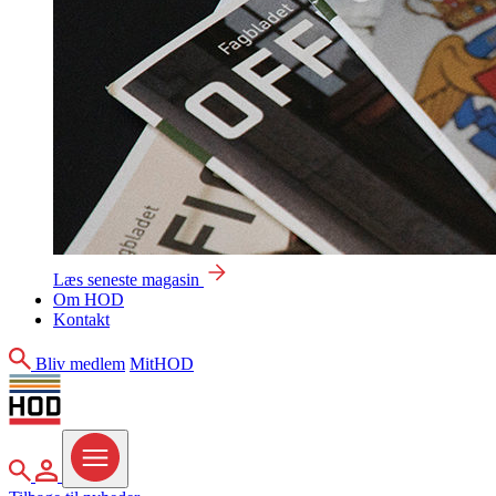
Læs seneste magasin
Om HOD
Kontakt
Søg
Bliv medlem
MitHOD
Søg
MitHOD
Menu