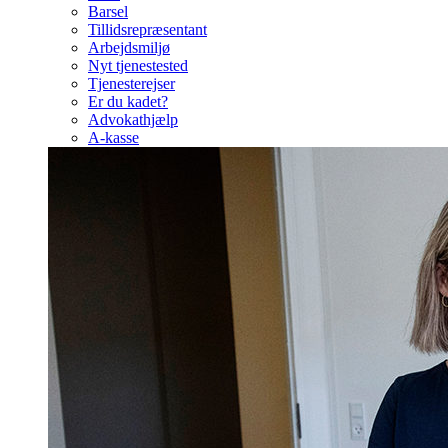
Barsel
Tillidsrepræsentant
Arbejdsmiljø
Nyt tjenestested
Tjenesterejser
Er du kadet?
Advokathjælp
A-kasse