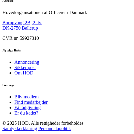
Adresse
Hovedorganisationen af Officerer i Danmark
Borupvang 2B, 2. tv.
DK-2750 Ballerup
CVR nr. 59927310
Nyttige links
Annoncering
Sikker post
Om HOD
Genveje
Bliv medlem
Find medarbejder
Få rådgivning
Er du kadet?
© 2025 HOD. Alle rettigheder forbeholdes.
Samtykkerklæring
Persondatapolitik