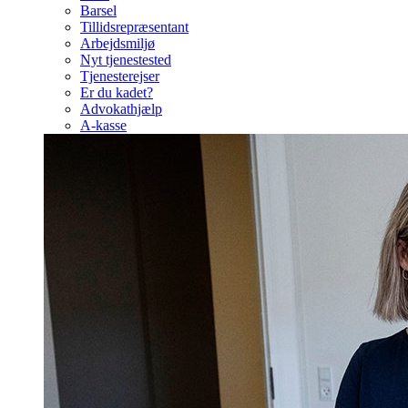
Barsel
Tillidsrepræsentant
Arbejdsmiljø
Nyt tjenestested
Tjenesterejser
Er du kadet?
Advokathjælp
A-kasse