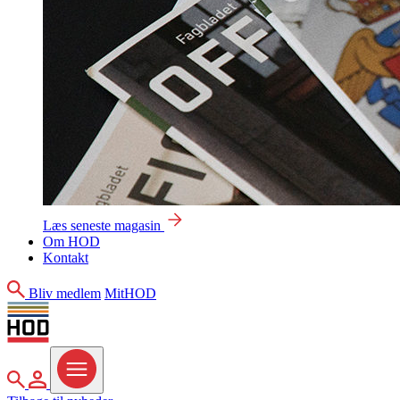
Læs seneste magasin
Om HOD
Kontakt
Søg
Bliv medlem
MitHOD
Søg
MitHOD
Menu