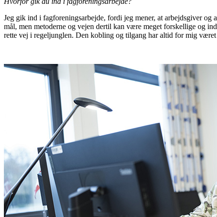
Hvorfor gik du ind i fagforeningsarbejde?
Jeg gik ind i fagforeningsarbejde, fordi jeg mener, at arbejdsgiver og
mål, men metoderne og vejen dertil kan være meget forskellige og ind 
rette vej i regeljunglen. Den kobling og tilgang har altid for mig være