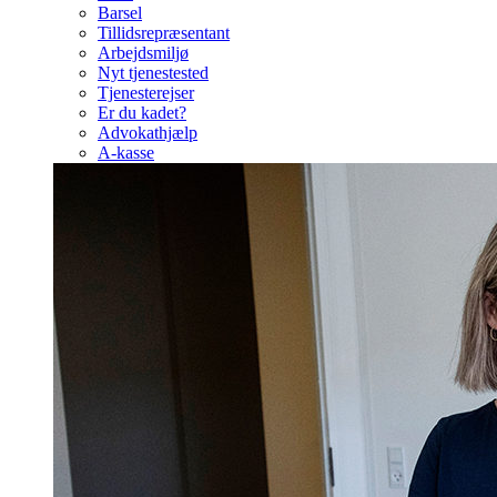
Barsel
Tillidsrepræsentant
Arbejdsmiljø
Nyt tjenestested
Tjenesterejser
Er du kadet?
Advokathjælp
A-kasse