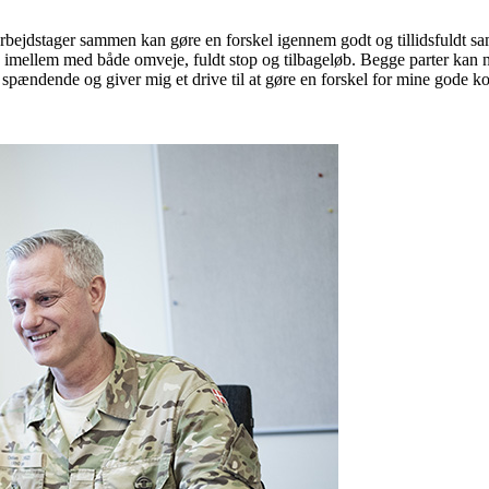
 arbejdstager sammen kan gøre en forskel igennem godt og tillidsfuldt sa
imellem med både omveje, fuldt stop og tilbageløb. Begge parter kan nem
t spændende og giver mig et drive til at gøre en forskel for mine gode k