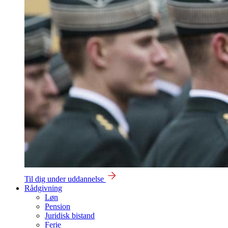
Til dig under uddannelse
Rådgivning
Løn
Pension
Juridisk bistand
Ferie