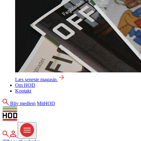
Læs seneste magasin
Om HOD
Kontakt
Søg
Bliv medlem
MitHOD
Søg
MitHOD
Menu