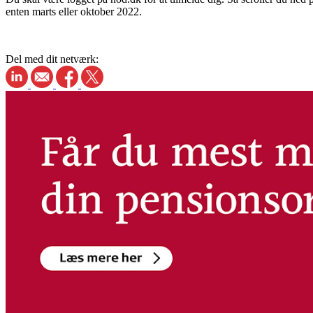
enten marts eller oktober 2022.
Del med dit netværk: