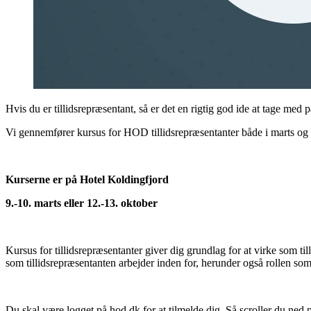
Hvis du er tillidsrepræsentant, så er det en rigtig god ide at tage med 
Vi gennemfører kursus for HOD tillidsrepræsentanter både i marts og o
Kurserne er på Hotel Koldingfjord
9.-10. marts eller 12.-13. oktober
Kursus for tillidsrepræsentanter giver dig grundlag for at virke som
som tillidsrepræsentanten arbejder inden for, herunder også rollen som
Du skal være logget på hod.dk for at tilmelde dig. Så scroller du ned 