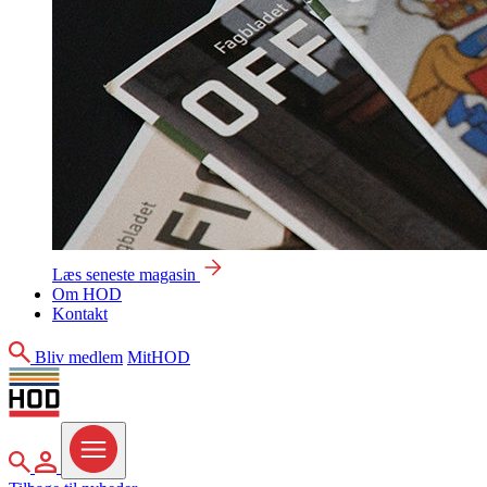
Læs seneste magasin
Om HOD
Kontakt
Søg
Bliv medlem
MitHOD
Søg
MitHOD
Menu