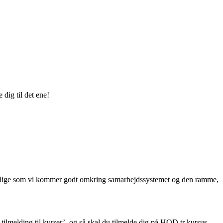
dig til det ene!
det, lige som vi kommer godt omkring samarbejdssystemet og den ramme,
tilmelding til kurser’, og så skal du tilmelde dig på HOD tr kursus