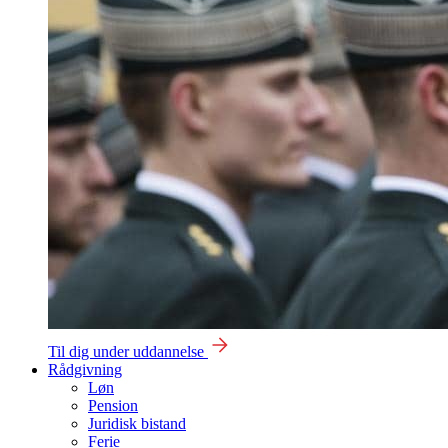
Til dig under uddannelse
Rådgivning
Løn
Pension
Juridisk bistand
Ferie