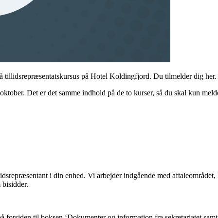
på tillidsrepræsentatskursus på Hotel Koldingfjord. Du tilmelder dig her.
ktober. Det er det samme indhold på de to kurser, så du skal kun melde 
 tillidsrepræsentant i din enhed. Vi arbejder indgående med aftaleområ
 bisidder.
på forsiden til boksen ‘Dokumenter og information fra sekretariatet samt 