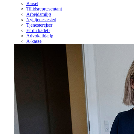
Barsel
Tillidsrepræsentant
Arbejdsmiljø
Nyt tjenestested
Tjenesterejser
Er du kadet?
Advokathjælp
A-kasse