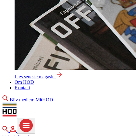
Læs seneste magasin
Om HOD
Kontakt
Søg
Bliv medlem
MitHOD
Søg
MitHOD
Menu