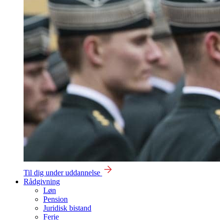
Til dig under uddannelse
Rådgivning
Løn
Pension
Juridisk bistand
Ferie