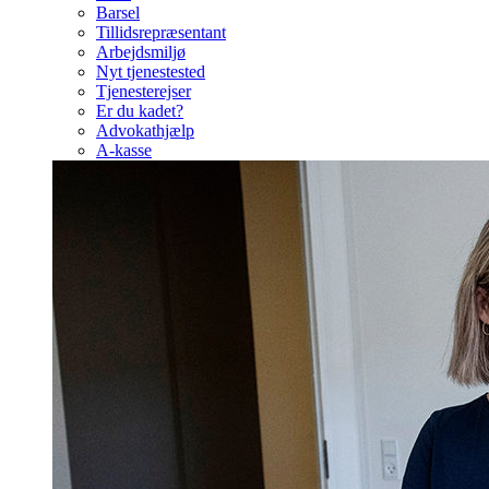
Barsel
Tillidsrepræsentant
Arbejdsmiljø
Nyt tjenestested
Tjenesterejser
Er du kadet?
Advokathjælp
A-kasse