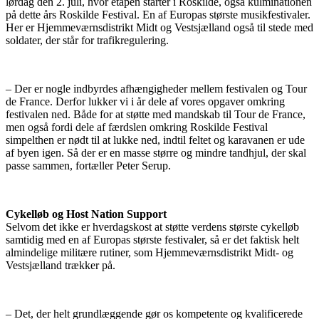
lørdag den 2. juli, hvor etapen starter i Roskilde, også kulminationen
på dette års Roskilde Festival. En af Europas største musikfestivaler.
Her er Hjemmeværnsdistrikt Midt og Vestsjælland også til stede med
soldater, der står for trafikregulering.
– Der er nogle indbyrdes afhængigheder mellem festivalen og Tour
de France. Derfor lukker vi i år dele af vores opgaver omkring
festivalen ned. Både for at støtte med mandskab til Tour de France,
men også fordi dele af færdslen omkring Roskilde Festival
simpelthen er nødt til at lukke ned, indtil feltet og karavanen er ude
af byen igen. Så der er en masse større og mindre tandhjul, der skal
passe sammen, fortæller Peter Serup.
Cykelløb og Host Nation Support
Selvom det ikke er hverdagskost at støtte verdens største cykelløb
samtidig med en af Europas største festivaler, så er det faktisk helt
almindelige militære rutiner, som Hjemmeværnsdistrikt Midt- og
Vestsjælland trækker på.
– Det, der helt grundlæggende gør os kompetente og kvalificerede