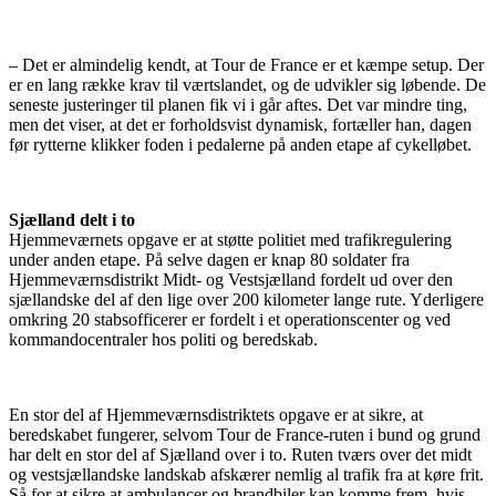
– Det er almindelig kendt, at Tour de France er et kæmpe setup. Der
er en lang række krav til værtslandet, og de udvikler sig løbende. De
seneste justeringer til planen fik vi i går aftes. Det var mindre ting,
men det viser, at det er forholdsvist dynamisk, fortæller han, dagen
før rytterne klikker foden i pedalerne på anden etape af cykelløbet.
Sjælland delt i to
Hjemmeværnets opgave er at støtte politiet med trafikregulering
under anden etape. På selve dagen er knap 80 soldater fra
Hjemmeværnsdistrikt Midt- og Vestsjælland fordelt ud over den
sjællandske del af den lige over 200 kilometer lange rute. Yderligere
omkring 20 stabsofficerer er fordelt i et operationscenter og ved
kommandocentraler hos politi og beredskab.
En stor del af Hjemmeværnsdistriktets opgave er at sikre, at
beredskabet fungerer, selvom Tour de France-ruten i bund og grund
har delt en stor del af Sjælland over i to. Ruten tværs over det midt
og vestsjællandske landskab afskærer nemlig al trafik fra at køre frit.
Så for at sikre at ambulancer og brandbiler kan komme frem, hvis