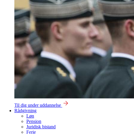
Til dig under uddannelse
Rådgivning
Løn
Pension
Juridisk bistand
Ferie