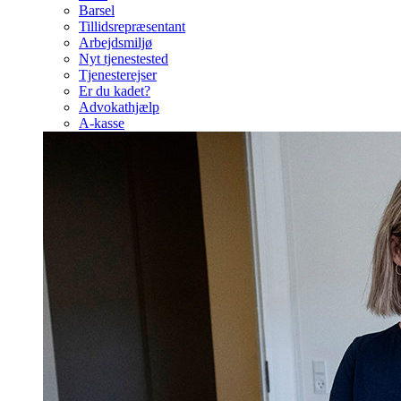
Barsel
Tillidsrepræsentant
Arbejdsmiljø
Nyt tjenestested
Tjenesterejser
Er du kadet?
Advokathjælp
A-kasse