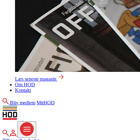
Læs seneste magasin
Om HOD
Kontakt
Søg
Bliv medlem
MitHOD
Søg
MitHOD
Menu