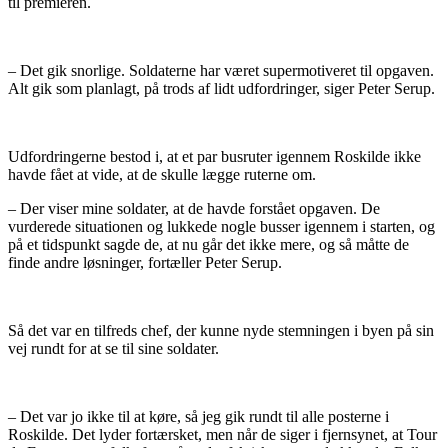
til premieren.
– Det gik snorlige. Soldaterne har været supermotiveret til opgaven.
Alt gik som planlagt, på trods af lidt udfordringer, siger Peter Serup.
Udfordringerne bestod i, at et par busruter igennem Roskilde ikke
havde fået at vide, at de skulle lægge ruterne om.
– Der viser mine soldater, at de havde forstået opgaven. De
vurderede situationen og lukkede nogle busser igennem i starten, og
på et tidspunkt sagde de, at nu går det ikke mere, og så måtte de
finde andre løsninger, fortæller Peter Serup.
Så det var en tilfreds chef, der kunne nyde stemningen i byen på sin
vej rundt for at se til sine soldater.
– Det var jo ikke til at køre, så jeg gik rundt til alle posterne i
Roskilde. Det lyder fortærsket, men når de siger i fjernsynet, at Tour