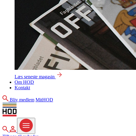
Læs seneste magasin
Om HOD
Kontakt
Søg
Bliv medlem
MitHOD
Søg
MitHOD
Menu