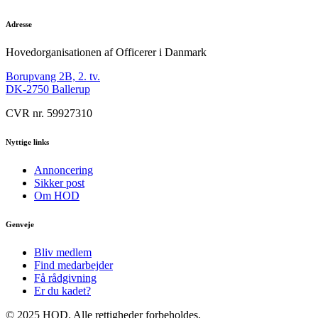
Adresse
Hovedorganisationen af Officerer i Danmark
Borupvang 2B, 2. tv.
DK-2750 Ballerup
CVR nr. 59927310
Nyttige links
Annoncering
Sikker post
Om HOD
Genveje
Bliv medlem
Find medarbejder
Få rådgivning
Er du kadet?
© 2025 HOD. Alle rettigheder forbeholdes.