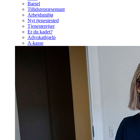
Barsel
Tillidsrepræsentant
Arbejdsmiljø
Nyt tjenestested
Tjenesterejser
Er du kadet?
Advokathjælp
A-kasse