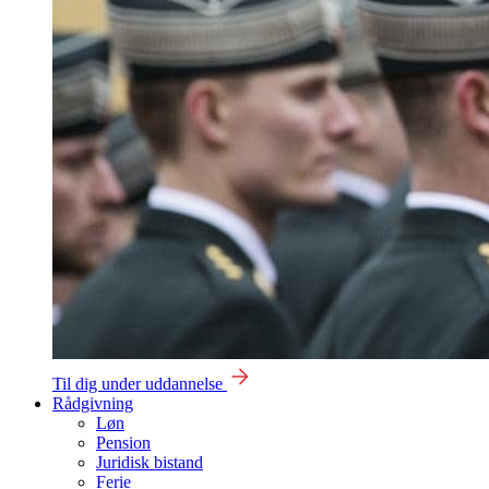
Til dig under uddannelse
Rådgivning
Løn
Pension
Juridisk bistand
Ferie