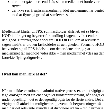
der nu er gået mere end 1 år, siden medlemmet burde være
flyttet
der ikke ses årsagssammenhæng, idet medlemmet har ventet
med at flytte på grund af samlevers studie
Medlemmet klager til FPS, som fastholder afslaget, og så bliver
HOD inddraget og begærer forhandling i sagen, hvilket ender i
uenighed. Efterfølgende appel fra HOD til FPS om at revurdere
sagen medfører blot en fastholdelse af uenigheden. Formand HOD
henvender sig til FPS ledelse – om det er dette, der gør, at
medlemmet får medhold vides ikke – men medlemmet ydes nu den
korrekte flyttegodtgørelse.
Hvad kan man lære af det?
Når man ikke er rutineret i administrative processer, er det vigtigt at
tage dialogen med sin chef og/eller tillidsrepræsentant, når noget er
under opsejling – det er det egentlig også for de fleste andre. Det er
vigtigt at få afdækket muligheder og eventuelt begrænsninger, så
man har det relevante grundlag at disponere ud fra – din nærmeste