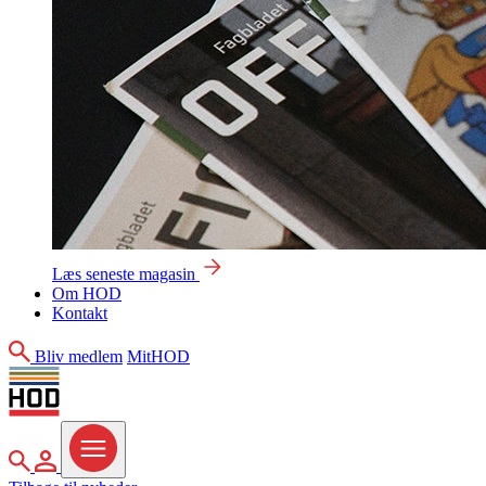
Læs seneste magasin
Om HOD
Kontakt
Søg
Bliv medlem
MitHOD
Søg
MitHOD
Menu