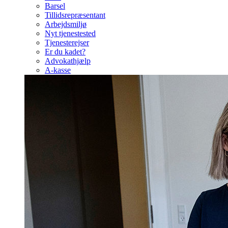
Barsel
Tillidsrepræsentant
Arbejdsmiljø
Nyt tjenestested
Tjenesterejser
Er du kadet?
Advokathjælp
A-kasse