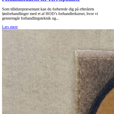
Som tillidsrepræsentant kan du forberede dig på efterårets
lønforhandlinger med et af HOD’s forhandlerkurser, hvor vi
gennemgår forhandlingsteknik og...
Læs mere