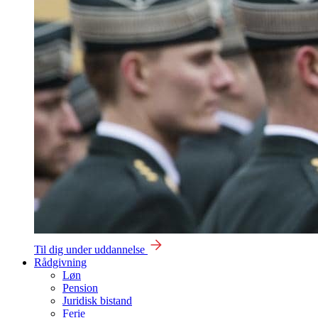
Til dig under uddannelse
Rådgivning
Løn
Pension
Juridisk bistand
Ferie