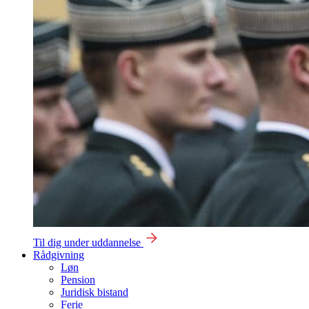
Til dig under uddannelse
Rådgivning
Løn
Pension
Juridisk bistand
Ferie