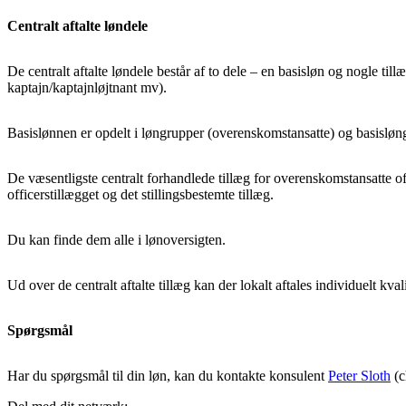
Centralt aftalte løndele
De centralt aftalte løndele består af to dele – en basisløn og nogle t
kaptajn/kaptajnløjtnant mv).
Basislønnen er opdelt i løngrupper (overenskomstansatte) og basislø
De væsentligste centralt forhandlede tillæg for overenskomstansatte off
officerstillægget og det stillingsbestemte tillæg.
Du kan finde dem alle i lønoversigten.
Ud over de centralt aftalte tillæg kan der lokalt aftales individuelt kva
Spørgsmål
Har du spørgsmål til din løn, kan du kontakte konsulent
Peter Sloth
(c