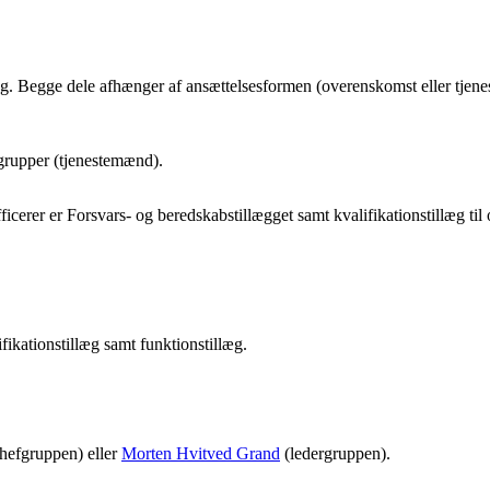
illæg. Begge dele afhænger af ansættelsesformen (overenskomst eller tje
ngrupper (tjenestemænd).
icerer er Forsvars- og beredskabstillægget samt kvalifikationstillæg til 
lifikationstillæg samt funktionstillæg.
hefgruppen) eller
Morten Hvitved Grand
(ledergruppen).