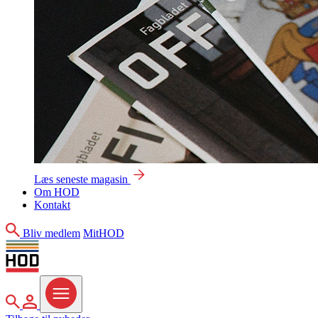
Læs seneste magasin
Om HOD
Kontakt
Søg
Bliv medlem
MitHOD
Søg
MitHOD
Menu