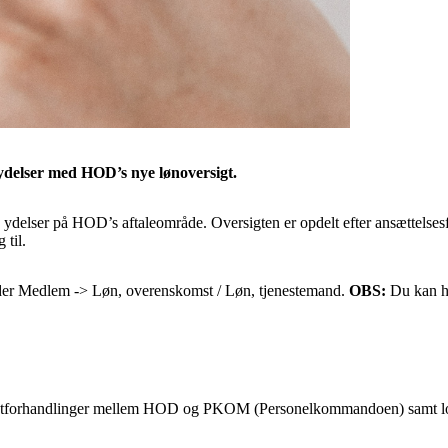
g ydelser med HOD’s nye lønoversigt.
g ydelser på HOD’s aftaleområde. Oversigten er opdelt efter ansættelsesfo
 til.
der Medlem -> Løn, overenskomst / Løn, tjenestemand.
OBS:
Du kan h
omstforhandlinger mellem HOD og PKOM (Personelkommandoen) samt lokalt 