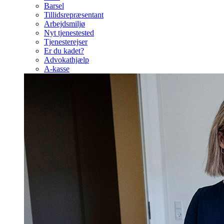
Barsel
Tillidsrepræsentant
Arbejdsmiljø
Nyt tjenestested
Tjenesterejser
Er du kadet?
Advokathjælp
A-kasse