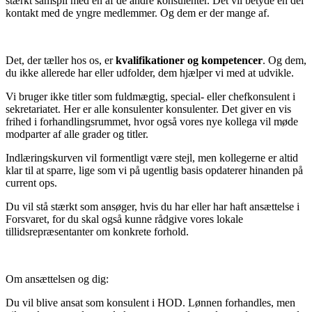
stærkt samspil med en af de andre konsulenter. Det vil betyde en del
kontakt med de yngre medlemmer. Og dem er der mange af.
Det, der tæller hos os, er
kvalifikationer og kompetencer
. Og dem,
du ikke allerede har eller udfolder, dem hjælper vi med at udvikle.
Vi bruger ikke titler som fuldmægtig, special- eller chefkonsulent i
sekretariatet. Her er alle konsulenter konsulenter. Det giver en vis
frihed i forhandlingsrummet, hvor også vores nye kollega vil møde
modparter af alle grader og titler.
Indlæringskurven vil formentligt være stejl, men kollegerne er altid
klar til at sparre, lige som vi på ugentlig basis opdaterer hinanden på
current ops.
Du vil stå stærkt som ansøger, hvis du har eller har haft ansættelse i
Forsvaret, for du skal også kunne rådgive vores lokale
tillidsrepræsentanter om konkrete forhold.
Om ansættelsen og dig:
Du vil blive ansat som konsulent i HOD. Lønnen forhandles, men