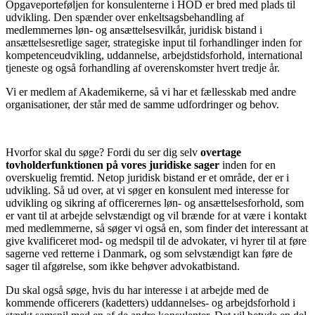
Opgaveporteføljen for konsulenterne i HOD er bred med plads til
udvikling. Den spænder over enkeltsagsbehandling af
medlemmernes løn- og ansættelsesvilkår, juridisk bistand i
ansættelsesretlige sager, strategiske input til forhandlinger inden for
kompetenceudvikling, uddannelse, arbejdstidsforhold, international
tjeneste og også forhandling af overenskomster hvert tredje år.
Vi er medlem af Akademikerne, så vi har et fællesskab med andre
organisationer, der står med de samme udfordringer og behov.
Hvorfor skal du søge? Fordi du ser dig selv
overtage
tovholderfunktionen på vores juridiske sager
inden for en
overskuelig fremtid. Netop juridisk bistand er et område, der er i
udvikling. Så ud over, at vi søger en konsulent med interesse for
udvikling og sikring af officerernes løn- og ansættelsesforhold, som
er vant til at arbejde selvstændigt og vil brænde for at være i kontakt
med medlemmerne, så søger vi også en, som finder det interessant at
give kvalificeret mod- og medspil til de advokater, vi hyrer til at føre
sagerne ved retterne i Danmark, og som selvstændigt kan føre de
sager til afgørelse, som ikke behøver advokatbistand.
Du skal også søge, hvis du har interesse i at arbejde med de
kommende officerers (kadetters) uddannelses- og arbejdsforhold i