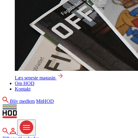
Læs seneste magasin
Om HOD
Kontakt
Søg
Bliv medlem
MitHOD
Søg
MitHOD
Menu