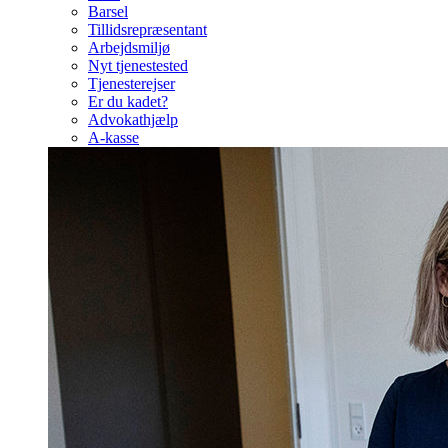
Barsel
Tillidsrepræsentant
Arbejdsmiljø
Nyt tjenestested
Tjenesterejser
Er du kadet?
Advokathjælp
A-kasse