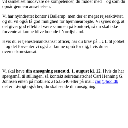
vil samlet set modsvare de kompetencer, du møder med – og som du
opnår gennem ansættelsen.
Vi har nyindrettet kontor i Ballerup, men der er meget rejseaktivitet,
og du vil også få god mulighed for hjemmearbejde. Vi synes dog, at
det giver god effekt at være sammen på kontoret, så du skal ikke
forvente at kunne blive boende i Nordjylland.
Hvis du er tjenestemandsansat officer, har du krav på TUL til jobbet
– og det forventer vi også at kunne opnå for dig, hvis du er
overenskomstansat.
Vi skal have
din ansøgning senest d. 1. august kl. 12
. Hvis du har
spørgsmål til stillingen, så kontakt sekretariatschef Carl Henning G.
Johnsen enten på mobilen: 21633646 eller på mail:
carl@hod.dk
–
det er i øvrigt også her, du skal sende din ansøgning.