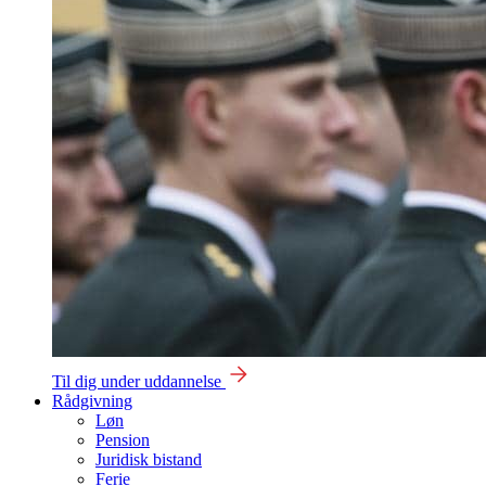
Til dig under uddannelse
Rådgivning
Løn
Pension
Juridisk bistand
Ferie