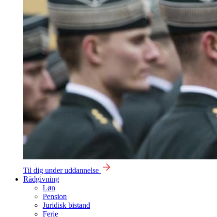
Til dig under uddannelse
Rådgivning
Løn
Pension
Juridisk bistand
Ferie