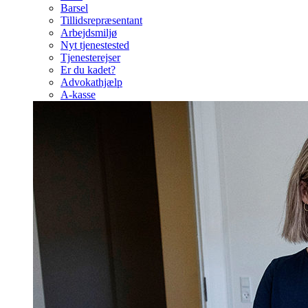
Barsel
Tillidsrepræsentant
Arbejdsmiljø
Nyt tjenestested
Tjenesterejser
Er du kadet?
Advokathjælp
A-kasse