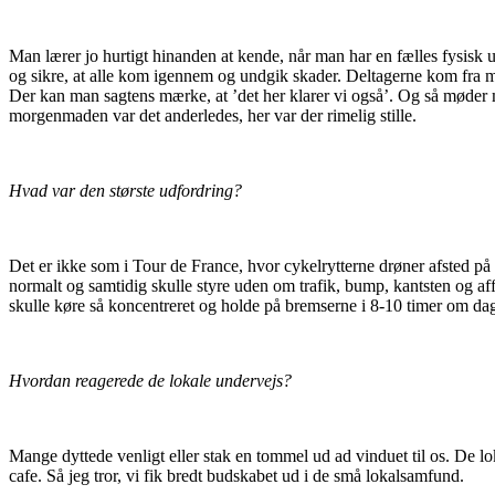
Man lærer jo hurtigt hinanden at kende, når man har en fælles fysisk 
og sikre, at alle kom igennem og undgik skader. Deltagerne kom fra man
Der kan man sagtens mærke, at ’det her klarer vi også’. Og så møder
morgenmaden var det anderledes, her var der rimelig stille.
Hvad var den største udfordring?
Det er ikke som i Tour de France, hvor cykelrytterne drøner afsted på
normalt og samtidig skulle styre uden om trafik, bump, kantsten og aff
skulle køre så koncentreret og holde på bremserne i 8-10 timer om da
Hvordan reagerede de lokale undervejs?
Mange dyttede venligt eller stak en tommel ud ad vinduet til os. De lo
cafe. Så jeg tror, vi fik bredt budskabet ud i de små lokalsamfund.