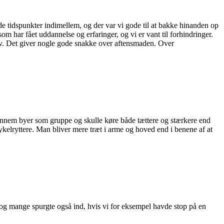
de tidspunkter indimellem, og der var vi gode til at bakke hinanden op
m har fået uddannelse og erfaringer, og vi er vant til forhindringer.
lv. Det giver nogle gode snakke over aftensmaden. Over
igennem byer som gruppe og skulle køre både tættere og stærkere end
cykelryttere. Man bliver mere træt i arme og hoved end i benene af at
, og mange spurgte også ind, hvis vi for eksempel havde stop på en