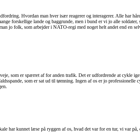
udfordring. Hvordan man hver især reagerer og interagerer. Alle har hår
ge forskellige lande og baggrunde, men i bund er vi jo alle soldater, so
 man jo folk, som arbejder i NATO-regi med noget helt andet end en se
 veje, som er spærret af for anden trafik. Det er udfordrende at cykle 
aldsspande, som er sat ud til tømning. Ingen af os er jo professionelle 
gen.
kale har kunnet læse på ryggen af os, hvad det var for en tur, vi var på