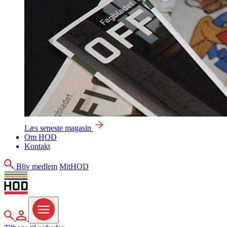
Læs seneste magasin
Om HOD
Kontakt
Søg
Bliv medlem
MitHOD
Søg
MitHOD
Menu