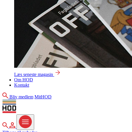
Læs seneste magasin
Om HOD
Kontakt
Søg
Bliv medlem
MitHOD
Søg
MitHOD
Menu