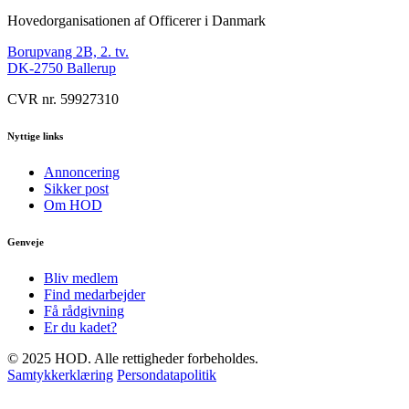
Hovedorganisationen af Officerer i Danmark
Borupvang 2B, 2. tv.
DK-2750 Ballerup
CVR nr. 59927310
Nyttige links
Annoncering
Sikker post
Om HOD
Genveje
Bliv medlem
Find medarbejder
Få rådgivning
Er du kadet?
© 2025 HOD. Alle rettigheder forbeholdes.
Samtykkerklæring
Persondatapolitik