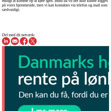
muligt at komme op at køre igen. Indtil da vil der ikke kunne logges
på vores hjemmeside, men vi kan kontaktes via telefon og mail som
sædvanligt.
Del med dit netværk: