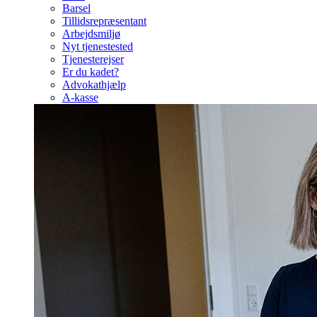
Barsel
Tillidsrepræsentant
Arbejdsmiljø
Nyt tjenestested
Tjenesterejser
Er du kadet?
Advokathjælp
A-kasse