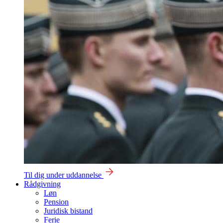
Til dig under uddannelse
Rådgivning
Løn
Pension
Juridisk bistand
Ferie