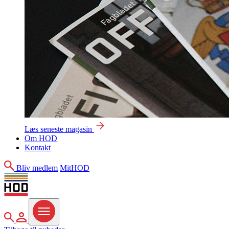
Læs seneste magasin
Om HOD
Kontakt
Søg
Bliv medlem
MitHOD
Søg
MitHOD
Menu