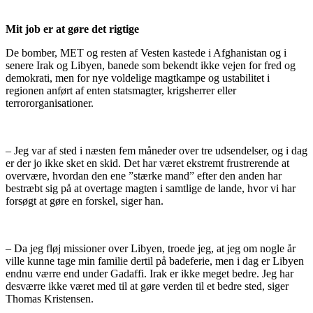
Mit job er at gøre det rigtige
De bomber, MET og resten af Vesten kastede i Afghanistan og i
senere Irak og Libyen, banede som bekendt ikke vejen for fred og
demokrati, men for nye voldelige magtkampe og ustabilitet i
regionen anført af enten statsmagter, krigsherrer eller
terrororganisationer.
– Jeg var af sted i næsten fem måneder over tre udsendelser, og i dag
er der jo ikke sket en skid. Det har været ekstremt frustrerende at
overvære, hvordan den ene ”stærke mand” efter den anden har
bestræbt sig på at overtage magten i samtlige de lande, hvor vi har
forsøgt at gøre en forskel, siger han.
– Da jeg fløj missioner over Libyen, troede jeg, at jeg om nogle år
ville kunne tage min familie dertil på badeferie, men i dag er Libyen
endnu værre end under Gadaffi. Irak er ikke meget bedre. Jeg har
desværre ikke været med til at gøre verden til et bedre sted, siger
Thomas Kristensen.