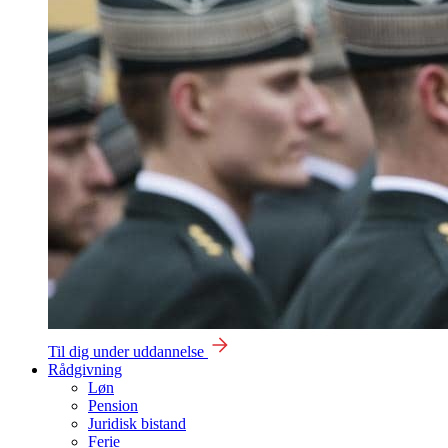
Til dig under uddannelse
Rådgivning
Løn
Pension
Juridisk bistand
Ferie