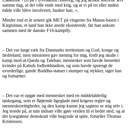
samme dag, at det ville ende med krig, og at vi på en eller anden
måde ville blive involveret, husker han.
«,
Mindre end et år senere gik MET på vingerne fra Manas-basen i
Kirgisistan, et land han ikke anede eksisterede, før han ankom
sammen med de danske F16-kampfly.
– Det var langt væk fra Danmarks territorium og Gud, konge og
fædreland, men missionen gav mening for mig, fordi jeg skulle i
kamp mod al-Qaeda og Taleban; mennesker som havde henrettet
kvinder på Kabuls fodboldstadion, og som havde sprængt de
uvurderlige, gamle Buddha-statuer i stumper og stykker, siger han
og fortsætter:
– Det var et opgør med mennesker med en middelalderlig
tankegang, som er fløjtende ligeglade med krigens regler og
menneskerettigheder, og den kamp kunne jeg sagtens se mig selv i.
Jeg troede på, at min indsats ville gøre verden til et bedre sted, og at
det lysegrønne demokrati ville begynde at spire, fortæller Thomas
Kristensen.