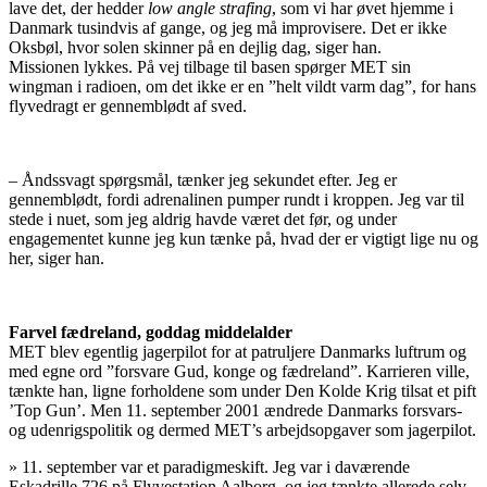
lave det, der hedder
low angle strafing
, som vi har øvet hjemme i
Danmark tusindvis af gange, og jeg må improvisere. Det er ikke
Oksbøl, hvor solen skinner på en dejlig dag, siger han.
Missionen lykkes. På vej tilbage til basen spørger MET sin
wingman i radioen, om det ikke er en ”helt vildt varm dag”, for hans
flyvedragt er gennemblødt af sved.
– Åndssvagt spørgsmål, tænker jeg sekundet efter. Jeg er
gennemblødt, fordi adrenalinen pumper rundt i kroppen. Jeg var til
stede i nuet, som jeg aldrig havde været det før, og under
engagementet kunne jeg kun tænke på, hvad der er vigtigt lige nu og
her, siger han.
Farvel fædreland, goddag middelalder
MET blev egentlig jagerpilot for at patruljere Danmarks luftrum og
med egne ord ”forsvare Gud, konge og fædreland”. Karrieren ville,
tænkte han, ligne forholdene som under Den Kolde Krig tilsat et pift
’Top Gun’. Men 11. september 2001 ændrede Danmarks forsvars-
og udenrigspolitik og dermed MET’s arbejdsopgaver som jagerpilot.
»
11. september var et paradigmeskift. Jeg var i daværende
Eskadrille 726 på Flyvestation Aalborg, og jeg tænkte allerede selv