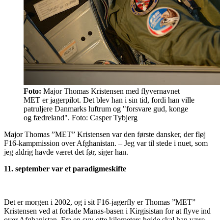
Foto:
Major Thomas Kristensen med flyvernavnet
MET er jagerpilot. Det blev han i sin tid, fordi han ville
patruljere Danmarks luftrum og "forsvare gud, konge
og fædreland". Foto: Casper Tybjerg
Major Thomas ”MET” Kristensen var den første dansker, der fløj
F16-kampmission over Afghanistan. – Jeg var til stede i nuet, som
jeg aldrig havde været det før, siger han.
11. september var et paradigmeskifte
Det er morgen i 2002, og i sit F16-jagerfly er Thomas ”MET”
Kristensen ved at forlade Manas-basen i Kirgisistan for at flyve ind
over Afghanistan. Fra en syv-otte kilometers højde skal han være