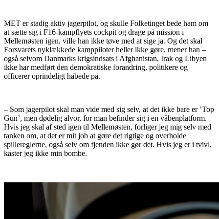
MET er stadig aktiv jagerpilot, og skulle Folketinget bede ham om
at sætte sig i F16-kampflyets cockpit og drage på mission i
Mellemøsten igen, ville han ikke tøve med at sige ja. Og det skal
Forsvarets nyklækkede kamppiloter heller ikke gøre, mener han –
også selvom Danmarks krigsindsats i Afghanistan, Irak og Libyen
ikke har medført den demokratiske forandring, politikere og
officerer oprindeligt håbede på.
– Som jagerpilot skal man vide med sig selv, at det ikke bare er ’Top
Gun’, men dødelig alvor, for man befinder sig i en våbenplatform.
Hvis jeg skal af sted igen til Mellemøsten, forliger jeg mig selv med
tanken om, at det er mit job at gøre det rigtige og overholde
spillereglerne, også selv om fjenden ikke gør det. Hvis jeg er i tvivl,
kaster jeg ikke min bombe.