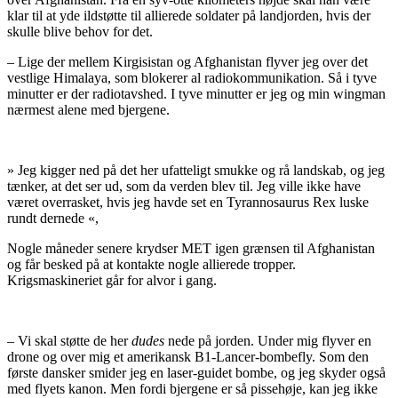
klar til at yde ildstøtte til allierede soldater på landjorden, hvis der
skulle blive behov for det.
– Lige der mellem Kirgisistan og Afghanistan flyver jeg over det
vestlige Himalaya, som blokerer al radiokommunikation. Så i tyve
minutter er der radiotavshed. I tyve minutter er jeg og min wingman
nærmest alene med bjergene.
»
Jeg kigger ned på det her ufatteligt smukke og rå landskab, og jeg
tænker, at det ser ud, som da verden blev til. Jeg ville ikke have
været overrasket, hvis jeg havde set en Tyrannosaurus Rex luske
rundt dernede
«,
Nogle måneder senere krydser MET igen grænsen til Afghanistan
og får besked på at kontakte nogle allierede tropper.
Krigsmaskineriet går for alvor i gang.
– Vi skal støtte de her
dudes
nede på jorden. Under mig flyver en
drone og over mig et amerikansk B1-Lancer-bombefly. Som den
første dansker smider jeg en laser-guidet bombe, og jeg skyder også
med flyets kanon. Men fordi bjergene er så pissehøje, kan jeg ikke