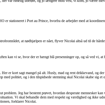
, der var rimelig uberørt, og jo længere mod vest, vi kom, jo værre ble
r stationeret i Port au Prince, hvorfra de arbejder med at koordinere
strofeområdet, at nødhjælpen er nået, flyver Nicolai altså ud til de hård
luften kan vi se, hvor der er hængt blå presenninger op, og så ved vi, at 
 Her er kort sagt mangel på alt. Husly, mad og rent drikkevand, og der
mp med politiet, og i den tilspidsede stemning skal Nicolai skabe sig et 
lt akut problem. Jeg har bestemt prøvet, hvordan desperate mennesker ka
 situation. Vi skal behandle dem med respekt og værdighed og ikke udst
tionen, forklarer Nicolai.