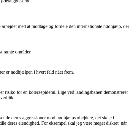
v ødelæggelserne.
 arbejdet med at modtage og fordele den internationale nødhjælp, der
est ramte områder.
her er nødhjælpen i hvert fald nået frem.
 er risiko for en koleraepidemi. Lige ved landingsbanen demonstrerer
overblik.
n vende deres aggressioner mod nødhjælpsarbejdere, det skete i
ille deres elendighed. For eksempel skal jeg være meget diskret, når