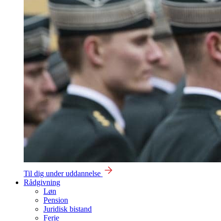
Til dig under uddannelse
Rådgivning
Løn
Pension
Juridisk bistand
Ferie