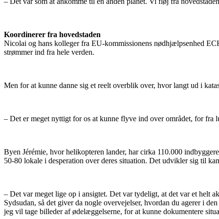
– Det var som at ankomme til en anden planet. Vi fløj fra hovedstaden
Koordinerer fra hovedstaden
Nicolai og hans kolleger fra EU-kommissionens nødhjælpsenhed ECHO e
strømmer ind fra hele verden.
Men for at kunne danne sig et reelt overblik over, hvor langt ud i kata
– Det er meget nyttigt for os at kunne flyve ind over området, for fra 
Byen Jérémie, hvor helikopteren lander, har cirka 110.000 indbyggere.
50-80 lokale i desperation over deres situation. Det udvikler sig til ka
– Det var meget lige op i ansigtet. Det var tydeligt, at det var et he
Sydsudan, så det giver da nogle overvejelser, hvordan du agerer i den
jeg vil tage billeder af ødelæggelserne, for at kunne dokumentere situa