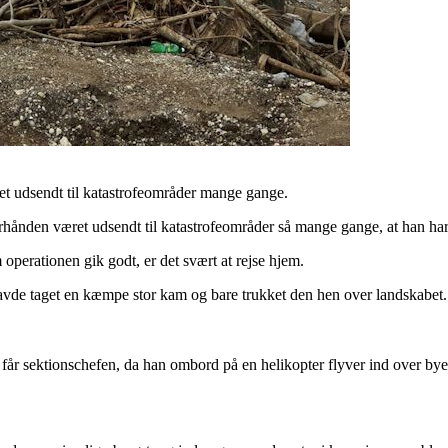
et udsendt til katastrofeområder mange gange.
hånden været udsendt til katastrofeområder så mange gange, at han har s
 operationen gik godt, er det svært at rejse hjem.
de taget en kæmpe stor kam og bare trukket den hen over landskabet. Al
i får sektionschefen, da han ombord på en helikopter flyver ind over by