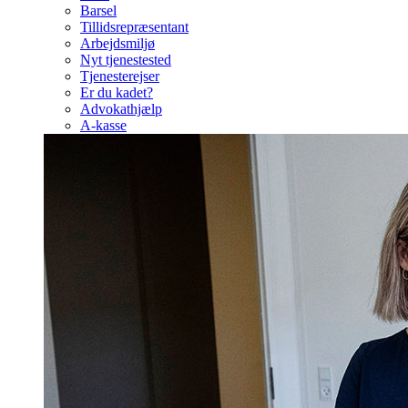
Barsel
Tillidsrepræsentant
Arbejdsmiljø
Nyt tjenestested
Tjenesterejser
Er du kadet?
Advokathjælp
A-kasse