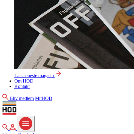
Læs seneste magasin
Om HOD
Kontakt
Søg
Bliv medlem
MitHOD
Søg
MitHOD
Menu