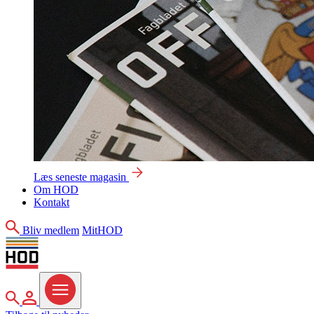
Læs seneste magasin
Om HOD
Kontakt
Søg
Bliv medlem
MitHOD
Søg
MitHOD
Menu