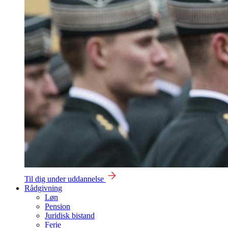
Til dig under uddannelse
Rådgivning
Løn
Pension
Juridisk bistand
Ferie