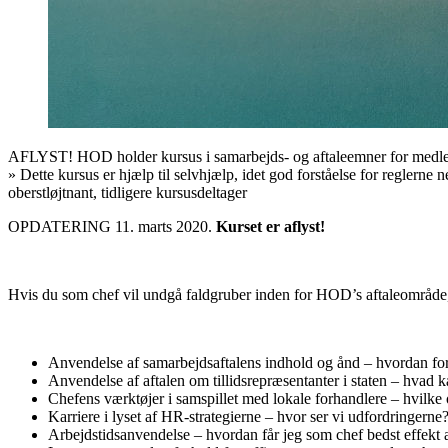
AFLYST! HOD holder kursus i samarbejds- og aftaleemner for medle
»
Dette kursus er hjælp til selvhjælp, idet god forståelse for reglerne n
oberstløjtnant, tidligere kursusdeltager
OPDATERING 11. marts 2020.
Kurset er aflyst!
Hvis du som chef vil undgå faldgruber inden for HOD’s aftaleområde, s
Anvendelse af samarbejdsaftalens indhold og ånd – hvordan for
Anvendelse af aftalen om tillidsrepræsentanter i staten – hvad k
Chefens værktøjer i samspillet med lokale forhandlere – hvilke o
Karriere i lyset af HR-strategierne – hvor ser vi udfordringerne
Arbejdstidsanvendelse – hvordan får jeg som chef bedst effekt a