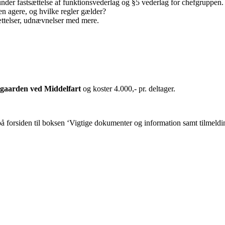
under fastsættelse af funktionsvederlag og §5 vederlag for chefgruppen.
en agere, og hvilke regler gælder?
ttelser, udnævnelser med mere.
ogaarden ved Middelfart
og koster 4.000,- pr. deltager.
 på forsiden til boksen ‘Vigtige dokumenter og information samt tilmeld