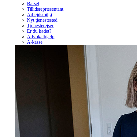
Barsel
Tillidsrepræsentant
Arbejdsmiljø
Nyt tjenestested
Tjenesterejser
Er du kadet?
Advokathjælp
A-kasse