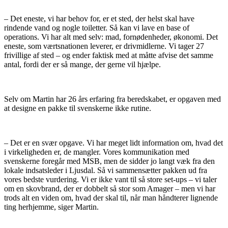
– Det eneste, vi har behov for, er et sted, der helst skal have
rindende vand og nogle toiletter. Så kan vi lave en base of
operations. Vi har alt med selv: mad, fornødenheder, økonomi. Det
eneste, som værtsnationen leverer, er drivmidlerne. Vi tager 27
frivillige af sted – og ender faktisk med at måtte afvise det samme
antal, fordi der er så mange, der gerne vil hjælpe.
Selv om Martin har 26 års erfaring fra beredskabet, er opgaven med
at designe en pakke til svenskerne ikke rutine.
– Det er en svær opgave. Vi har meget lidt information om, hvad det
i virkeligheden er, de mangler. Vores kommunikation med
svenskerne foregår med MSB, men de sidder jo langt væk fra den
lokale indsatsleder i Ljusdal. Så vi sammensætter pakken ud fra
vores bedste vurdering. Vi er ikke vant til så store set-ups – vi taler
om en skovbrand, der er dobbelt så stor som Amager – men vi har
trods alt en viden om, hvad der skal til, når man håndterer lignende
ting herhjemme, siger Martin.