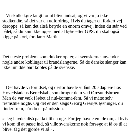
– Vi skulle køre langt for at blive indsat, og vi var jo ikke
stedkendte, så det var en udfordring. Hvis du tager en forkert vej
deroppe, så kan det altså betyde en enorm omvej, inden du står ved
bålet, så du kan ikke nøjes med at køre efter GPS, du skal også
kigge på kort, forklarer Martin.
Det næste problem, som dukker op, er, at svenskerne anvender
nogle andre koblinger til brandslangerne. Så de danske slanger kan
ikke umiddelbart kobles på de svenske.
– Det havde vi forudset, og derfor havde vi lånt 20 adaptere hos
Hovedstadens Beredskab, som bruger dem ved Øresundsbroen.
Men de var væk i løbet af nul-komma-fem. Så vi måtte selv
fremstille nogle. Og det er den slags Georg Gearløs-løsninger, du
finder frem, når du er på mission.
»
Jeg havde altså pakket til en uge. For jeg havde en idé om, at hvis
vi kom til at passe ind, så ville svenskerne nok forsøge at få os til at
blive. Og det gjorde vi så
«,