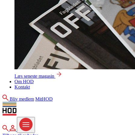
Læs seneste magasin
Om HOD
Kontakt
Søg
Bliv medlem
MitHOD
Søg
MitHOD
Menu