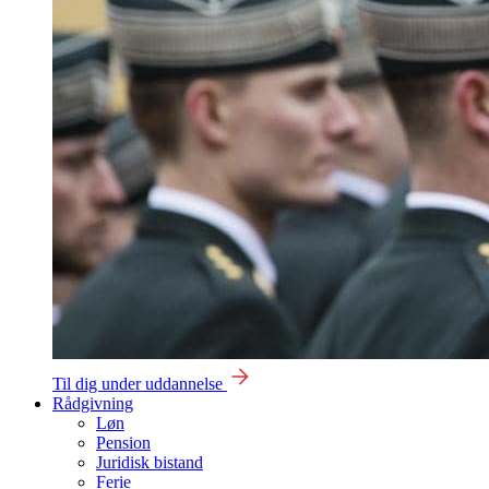
Til dig under uddannelse
Rådgivning
Løn
Pension
Juridisk bistand
Ferie