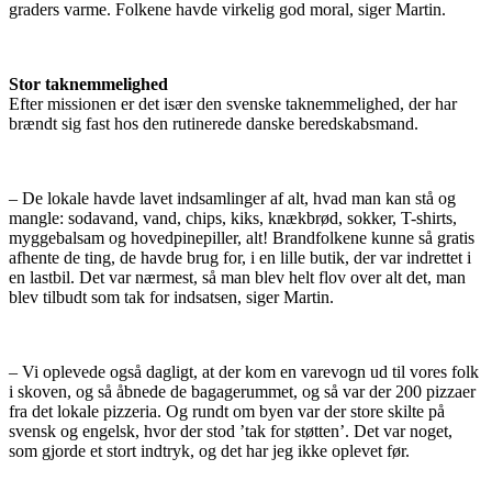
graders varme. Folkene havde virkelig god moral, siger Martin.
Stor taknemmelighed
Efter missionen er det især den svenske taknemmelighed, der har
brændt sig fast hos den rutinerede danske beredskabsmand.
– De lokale havde lavet indsamlinger af alt, hvad man kan stå og
mangle: sodavand, vand, chips, kiks, knækbrød, sokker, T-shirts,
myggebalsam og hovedpinepiller, alt! Brandfolkene kunne så gratis
afhente de ting, de havde brug for, i en lille butik, der var indrettet i
en lastbil. Det var nærmest, så man blev helt flov over alt det, man
blev tilbudt som tak for indsatsen, siger Martin.
– Vi oplevede også dagligt, at der kom en varevogn ud til vores folk
i skoven, og så åbnede de bagagerummet, og så var der 200 pizzaer
fra det lokale pizzeria. Og rundt om byen var der store skilte på
svensk og engelsk, hvor der stod ’tak for støtten’. Det var noget,
som gjorde et stort indtryk, og det har jeg ikke oplevet før.