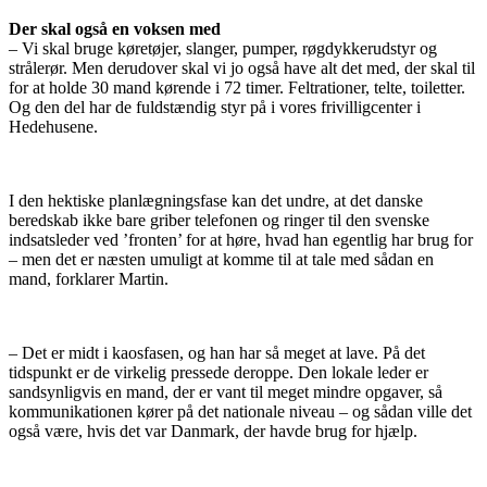
Der skal også en voksen med
– Vi skal bruge køretøjer, slanger, pumper, røgdykkerudstyr og
strålerør. Men derudover skal vi jo også have alt det med, der skal til
for at holde 30 mand kørende i 72 timer. Feltrationer, telte, toiletter.
Og den del har de fuldstændig styr på i vores frivilligcenter i
Hedehusene.
I den hektiske planlægningsfase kan det undre, at det danske
beredskab ikke bare griber telefonen og ringer til den svenske
indsatsleder ved ’fronten’ for at høre, hvad han egentlig har brug for
– men det er næsten umuligt at komme til at tale med sådan en
mand, forklarer Martin.
– Det er midt i kaosfasen, og han har så meget at lave. På det
tidspunkt er de virkelig pressede deroppe. Den lokale leder er
sandsynligvis en mand, der er vant til meget mindre opgaver, så
kommunikationen kører på det nationale niveau – og sådan ville det
også være, hvis det var Danmark, der havde brug for hjælp.