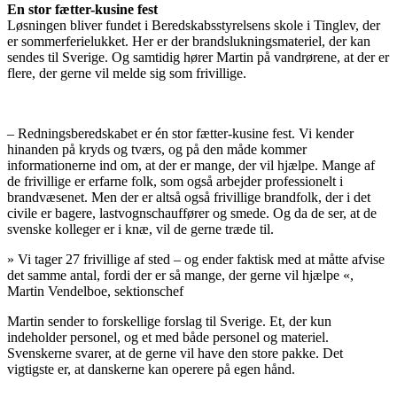
En stor fætter-kusine fest
Løsningen bliver fundet i Beredskabsstyrelsens skole i Tinglev, der
er sommerferielukket. Her er der brandslukningsmateriel, der kan
sendes til Sverige. Og samtidig hører Martin på vandrørene, at der er
flere, der gerne vil melde sig som frivillige.
– Redningsberedskabet er én stor fætter-kusine fest. Vi kender
hinanden på kryds og tværs, og på den måde kommer
informationerne ind om, at der er mange, der vil hjælpe. Mange af
de frivillige er erfarne folk, som også arbejder professionelt i
brandvæsenet. Men der er altså også frivillige brandfolk, der i det
civile er bagere, lastvognschauffører og smede. Og da de ser, at de
svenske kolleger er i knæ, vil de gerne træde til.
»
Vi tager 27 frivillige af sted – og ender faktisk med at måtte afvise
det samme antal, fordi der er så mange, der gerne vil hjælpe
«,
Martin Vendelboe, sektionschef
Martin sender to forskellige forslag til Sverige. Et, der kun
indeholder personel, og et med både personel og materiel.
Svenskerne svarer, at de gerne vil have den store pakke. Det
vigtigste er, at danskerne kan operere på egen hånd.