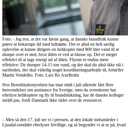
Foto:
- Jeg tror, at det var første gang, at danske brandfolk kunne
prøve at bekæmpe ild med luftstøtte. Det er altså en helt særlig
oplevelse at kunne dirigere en helikopter med 800 liter vand til at
dumpe over et sted, hvor ilden er ved at blusse op. Det er meget
effektivt til at tage energi ud af ilden. Flyene er endnu mere
effektive: De dumper 14-15 ton vand, og der skal du altså ikke stå i
nærheden, der skal virkelig noget koordineringsarbejde til, fortæller
Martin Vendelbo. Foto: Lars Bo Axelholm
Hos Beredskabsstyrelsen har man midt i juli allerede fået flere
henvendelser om assistance fra Sverige, men da svenskerne har
efterlyst helikoptere og fly til brandslukning, har de danske kolleger
meldt pas, fordi Danmark ikke råder over de ressourcer.
– Men så den 17. juli ser vi i pressen, at den lokale indsatsleder i
Ljusdal-området efterlyser frivillige, og så begynder vi at se på, hvad