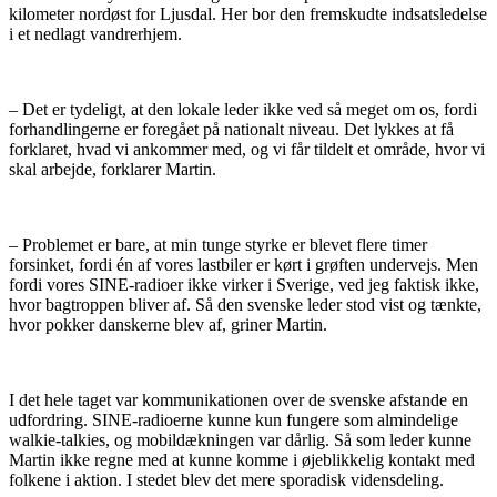
kilometer nordøst for Ljusdal. Her bor den fremskudte indsatsledelse
i et nedlagt vandrerhjem.
– Det er tydeligt, at den lokale leder ikke ved så meget om os, fordi
forhandlingerne er foregået på nationalt niveau. Det lykkes at få
forklaret, hvad vi ankommer med, og vi får tildelt et område, hvor vi
skal arbejde, forklarer Martin.
– Problemet er bare, at min tunge styrke er blevet flere timer
forsinket, fordi én af vores lastbiler er kørt i grøften undervejs. Men
fordi vores SINE-radioer ikke virker i Sverige, ved jeg faktisk ikke,
hvor bagtroppen bliver af. Så den svenske leder stod vist og tænkte,
hvor pokker danskerne blev af, griner Martin.
I det hele taget var kommunikationen over de svenske afstande en
udfordring. SINE-radioerne kunne kun fungere som almindelige
walkie-talkies, og mobildækningen var dårlig. Så som leder kunne
Martin ikke regne med at kunne komme i øjeblikkelig kontakt med
folkene i aktion. I stedet blev det mere sporadisk vidensdeling.