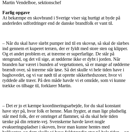
Martin Vendelboe, sektionschef
Farlig opgave
At bekæmpe en skovbrand i Sverige viser sig hurtigt at byde på
anderledes udfordringer end de danske brandfolk er vant til.
– Når du skal have slæbt pumper ind til en skovsø, så skal de slæbes
ind gennem et kuperet terræn, der er fyldt med store sten og klipper.
Og et andet problem er, at træerne er superfarlige. De står på
stengrund, og det vil sige, at rødderne ikke er dybt i jorden. Når
branden har været i bunden af vegetationen, så er mange af rødderne
brændt over, så træerne står løse. Så det skulle vi hele tiden have i
baghovedet, og vi var nødt til at oprette sikkerhedszoner, hvor vi
ryddede alle træer. På den måde havde vi et område, som vi kunne
trække os tilbage til, forklarer Martin.
– Det er jo et kæmpe koordineringsarbejde, for du skal konstant
have styr på, hvor folk er henne. Man frygter, at man lige pludselig
står med folk, der er omringet af flammer, så du skal hele tiden
tænke på din retræte-vej. Svenskerne havde lavet nogle
evakueringspladser i skoven, hvor man kunne hentes med