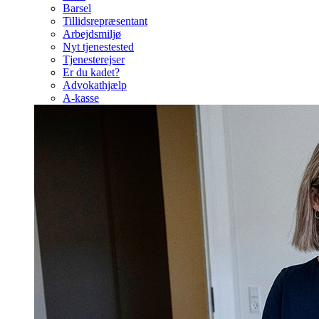
Barsel
Tillidsrepræsentant
Arbejdsmiljø
Nyt tjenestested
Tjenesterejser
Er du kadet?
Advokathjælp
A-kasse