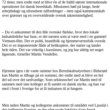
72 timer, men endte med at blive én af de hidtil største internationale
operationer for dansk beredskab. Missionen bød på lange, hede
arbejdsdage og uforudsete udfordringer – men også kammeratskab
over grænser og en overvældende svensk taknemmelighed.
– Da vi ankommer til den lille svenske flække, hvor den lokale
indsatsledelse har base, er det næsten som at være med i en gammel
Vietnam-film. Der er politi, brandfolk og hjemmeværnsfolk overalt.
Der er en imponerende flåde af helikoptere, der starter og lander
hele tiden. Det var virkelig i kaosfasen, og jeg har aldrig set noget
lignende, fortæller Martin Vendelbo.
Hjemme igen i de vante rammer hos Beredskabsstyrelsen i Birkerød
kan Martin se tilbage på en sommer, der endte med at blive en hel
del ud over det sædvanlige. Som sektionschef var Martin med til
sammen med sine kolleger at få samlet en dansk styrke, og han var
med i front i Sverige for at få indsatsen til at fungere.
Men inden Martin og kollegerne ankommer til området ved Ljusdal i
det mellemste Sverige, er der gået nogle hektiske dage forud.