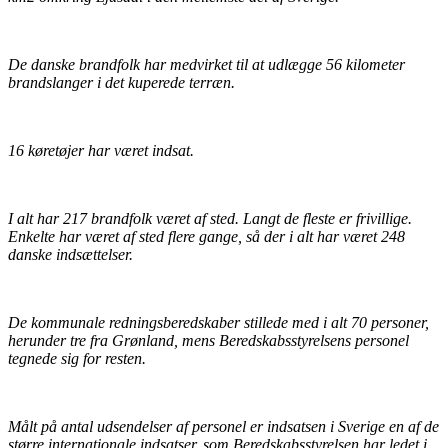
De danske brandfolk har medvirket til at udlægge 56 kilometer
brandslanger i det kuperede terræn.
16 køretøjer har været indsat.
I alt har 217 brandfolk været af sted. Langt de fleste er frivillige.
Enkelte har været af sted flere gange, så der i alt har været 248
danske indsættelser.
De kommunale redningsberedskaber stillede med i alt 70 personer,
herunder tre fra Grønland, mens Beredskabsstyrelsens personel
tegnede sig for resten.
Målt på antal udsendelser af personel er indsatsen i Sverige en af de
større internationale indsatser, som Beredskabsstyrelsen har ledet i