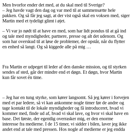
Men hvorfor ender det med, at du skal med til Sverige?
– Jeg havde vagt den dag og var med til at sammensætte hele
pakken. Og så får jeg sagt, at der vist også skal en voksen med, siger
Martin med et tydeligt glimt i øjet.
– Vi var jo nødt til at have en med, som har lidt pondus til at gå ind
og tale med myndigheder, partnere, presse og alt det udenom. Og
som har overskud til at løse de problemer, der opstår, når du flytter
en enhed så langt. Og så kiggede alle på mig …
Fra Martin er udpeget til leder af den danske mission, og til styrken
sendes af sted, går der mindre end et døgn. Et døgn, hvor Martin
kun får sovet én time.
– Jeg har en tung styrke, som kører langsomt. Så jeg kører i forvejen
med et par ledere, så vi kan ankomme nogle timer før de andre og
tage kontakt til de lokale myndigheder og få introduceret, hvad vi
kommer med, finde ud af, hvad vi skal lave, og hvor vi skal have en
base. Det første, der egentlig overrasker mig, er den enorme
interesse fra medierne. I de 15 timer, vi sidder i bilen, laver jeg ikke
andet end at tale med pressen. Hos nogle af medierne er jeg endda