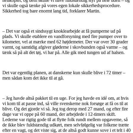
helikopter, og dem skulle vi have fuldstændig styr på hele tiden – og
vi skulle også tænke på vores egen lokale sikkerhedsprocedure.
Sikkerhed tog bare enormt lang tid, forklarer Martin.
– Det var også et sindssygt knoklearbejde at få pumperne ud på
plads. Vi skulle etablere en vandforsyning med fire pumper over to
kilometer, vel at mærke med 62 højdemeter. Der var over 30 grader
varmt, og samtidig afgiver gløderne i skovbunden også varme – og
tænk så på alt det tøj, vi har på. Alle gik med tungen ud af halsen.
Det var egentlig planen, at danskerne kun skulle blive i 72 timer –
men sådan kom det ikke til at gå.
– Jeg havde altså pakket til en uge. For jeg havde en idé om, at hvis
vi kom til at passe ind, så ville svenskerne nok forsøge at få os til at
blive. Og det gjorde vi så. Jeg tog derop med 27 mand, og efter fire
dage var vi oppe på 60 mand, der arbejdede i 12-timers skift.
Lederne var rigtig gode til at flytte folk rundt mellem opgaverne, så
de ikke blev fuldstændig udkørt, men selvfølgelig var folkene trætte
efter en vagt, og det viste sig, at de altså godt kunne sove i et telt i 40