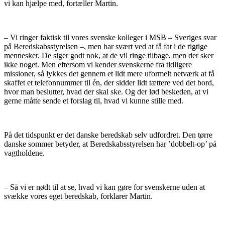
vi kan hjælpe med, fortæller Martin.
– Vi ringer faktisk til vores svenske kolleger i MSB – Sveriges svar
på Beredskabsstyrelsen –, men har svært ved at få fat i de rigtige
mennesker. De siger godt nok, at de vil ringe tilbage, men der sker
ikke noget. Men eftersom vi kender svenskerne fra tidligere
missioner, så lykkes det gennem et lidt mere uformelt netværk at få
skaffet et telefonnummer til én, der sidder lidt tættere ved det bord,
hvor man beslutter, hvad der skal ske. Og der lød beskeden, at vi
gerne måtte sende et forslag til, hvad vi kunne stille med.
På det tidspunkt er det danske beredskab selv udfordret. Den tørre
danske sommer betyder, at Beredskabsstyrelsen har ’dobbelt-op’ på
vagtholdene.
– Så vi er nødt til at se, hvad vi kan gøre for svenskerne uden at
svække vores eget beredskab, forklarer Martin.