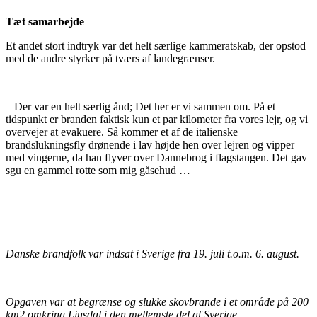
Tæt samarbejde
Et andet stort indtryk var det helt særlige kammeratskab, der opstod
med de andre styrker på tværs af landegrænser.
– Der var en helt særlig ånd; Det her er vi sammen om. På et
tidspunkt er branden faktisk kun et par kilometer fra vores lejr, og vi
overvejer at evakuere. Så kommer et af de italienske
brandslukningsfly drønende i lav højde hen over lejren og vipper
med vingerne, da han flyver over Dannebrog i flagstangen. Det gav
sgu en gammel rotte som mig gåsehud …
Danske brandfolk var indsat i Sverige fra 19. juli t.o.m. 6. august.
Opgaven var at begrænse og slukke skovbrande i et område på 200
km2 omkring Ljusdal i den mellemste del af Sverige.