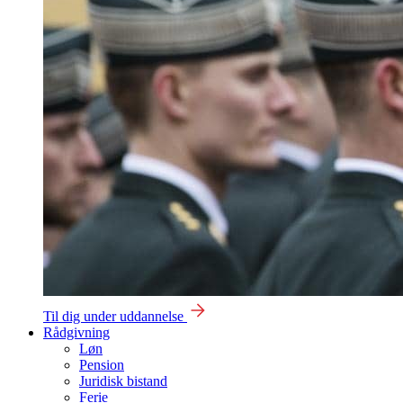
Til dig under uddannelse
Rådgivning
Løn
Pension
Juridisk bistand
Ferie