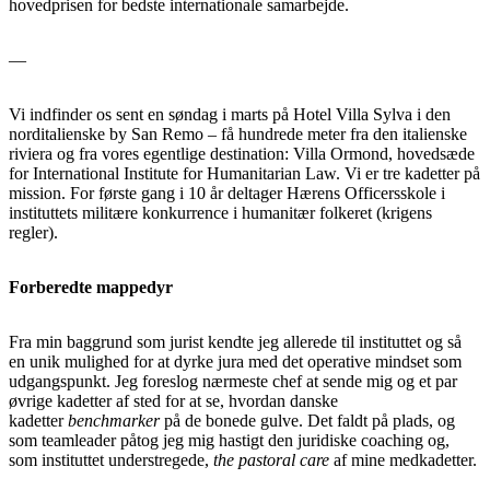
hovedprisen for bedste internationale samarbejde.
—
Vi indfinder os sent en søndag i marts på Hotel Villa Sylva i den
norditalienske by San Remo – få hundrede meter fra den italienske
riviera og fra vores egentlige destination: Villa Ormond, hovedsæde
for International Institute for Humanitarian Law. Vi er tre kadetter på
mission. For første gang i 10 år deltager Hærens Officersskole i
instituttets militære konkurrence i humanitær folkeret (krigens
regler).
Forberedte mappedyr
Fra min baggrund som jurist kendte jeg allerede til instituttet og så
en unik mulighed for at dyrke jura med det operative mindset som
udgangspunkt. Jeg foreslog nærmeste chef at sende mig og et par
øvrige kadetter af sted for at se, hvordan danske
kadetter
benchmarker
på de bonede gulve. Det faldt på plads, og
som teamleader påtog jeg mig hastigt den juridiske coaching og,
som instituttet understregede,
the pastoral care
af mine medkadetter.