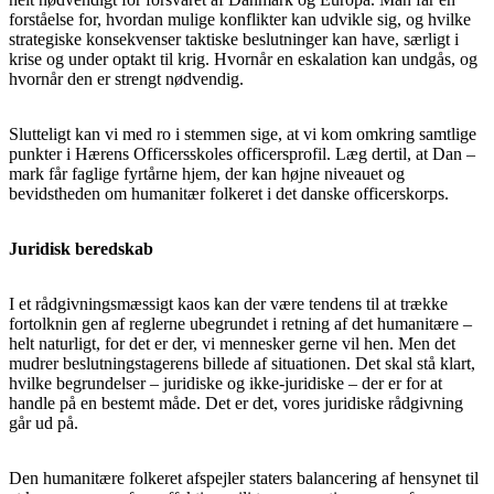
forståelse for, hvordan mulige konflikter kan udvikle sig, og hvilke
strategiske konsekvenser taktiske beslutninger kan have, særligt i
krise og under optakt til krig. Hvornår en eskalation kan undgås, og
hvornår den er strengt nødvendig.
Slutteligt kan vi med ro i stemmen sige, at vi kom omkring samtlige
punkter i Hærens Officersskoles officersprofil. Læg dertil, at Dan –
mark får faglige fyrtårne hjem, der kan højne niveauet og
bevidstheden om humanitær folkeret i det danske officerskorps.
Juridisk beredskab
I et rådgivningsmæssigt kaos kan der være tendens til at trække
fortolknin gen af reglerne ubegrundet i retning af det humanitære –
helt naturligt, for det er der, vi mennesker gerne vil hen. Men det
mudrer beslutningstagerens billede af situationen. Det skal stå klart,
hvilke begrundelser – juridiske og ikke-juridiske – der er for at
handle på en bestemt måde. Det er det, vores juridiske rådgivning
går ud på.
Den humanitære folkeret afspejler staters balancering af hensynet til