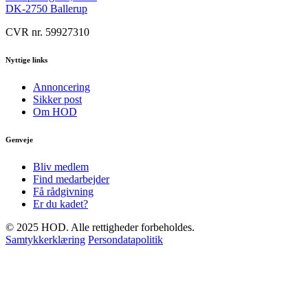
DK-2750 Ballerup
CVR nr. 59927310
Nyttige links
Annoncering
Sikker post
Om HOD
Genveje
Bliv medlem
Find medarbejder
Få rådgivning
Er du kadet?
© 2025 HOD. Alle rettigheder forbeholdes.
Samtykkerklæring
Persondatapolitik