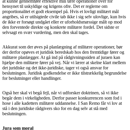
at kunne gennemføre effektive mili tære operationer over for
hensynet til uskyldige og krigens ofre. Det er reglerne om
proportionalitet et godt eksempel på. Hvis et lovligt militært mål
angribes, så er utilsigtede civile tab ikke i sig selv ulovlige, kun hvis
de ikke er forsøgt undgået eller er uforholdsmæssige målt op mod
den forventede direkte og konkrete militære fordel. Det sidste er
selvsagt en svær vurdering, men den skal tages.
Akkurat som der øves på planlægning af militære operationer, bør
der derfor opøves et juridisk beredskab hos den fremtidige fører og
militære planlægger. At gå ind på rådgivningssiden af juraen kan
hjælpe den militære fører på vej. Når vi lærer at skelne klart mellem
det juridiske og det ikke-juridiske, tager vi også ansvar for
beslutningen. Juridisk godkendelse er ikke tilstrækkelig begrundelse
for beslutninger eller handlinger.
Også her skal vi begå fejl, når vi udforsker doktrinen, så vi ikke
begår dem i virkeligheden. Derfor passer konkurrencen som fod i
hose i alle kadetters militære uddannelse. I San Remo får vi lov at
stå i den juridiske rådgivers sko for en dag selv at stå med
beslutningen.
Jura som moral