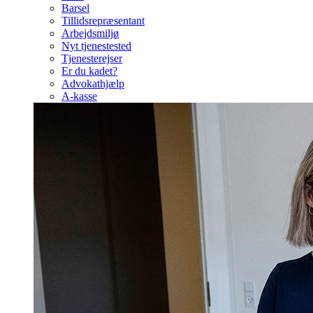
Barsel
Tillidsrepræsentant
Arbejdsmiljø
Nyt tjenestested
Tjenesterejser
Er du kadet?
Advokathjælp
A-kasse