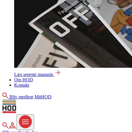
Læs seneste magasin
Om HOD
Kontakt
Søg
Bliv medlem
MitHOD
Søg
MitHOD
Menu