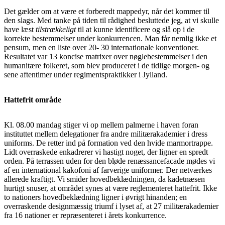
Det gælder om at være et forberedt mappedyr, når det kommer til
den slags. Med tanke på tiden til rådighed besluttede jeg, at vi skulle
have læst
tilstrækkeligt
til at kunne identificere og slå op i de
korrekte bestemmelser under konkurrencen. Man får nemlig ikke et
pensum, men en liste over 20- 30 internationale konventioner.
Resultatet var 13 koncise matrixer over nøglebestemmelser i den
humanitære folkeret, som blev produceret i de tidlige morgen- og
sene aftentimer under regimentspraktikker i Jylland.
Hattefrit område
Kl. 08.00 mandag stiger vi op mellem palmerne i haven foran
instituttet mellem delegationer fra andre militærakademier i dress
uniforms. De retter ind på formation ved den hvide marmortrappe.
Lidt overraskede enkadrerer vi hastigt noget, der ligner en spredt
orden. På terrassen uden for den bløde renæssancefacade mødes vi
af en international kakofoni af farverige uniformer. Der netværkes
allerede kraftigt. Vi smider hovedbeklædningen, da kadetnæsen
hurtigt snuser, at området synes at være reglementeret hattefrit. Ikke
to nationers hovedbeklædning ligner i øvrigt hinanden; en
overraskende designmæssig triumf i lyset af, at 27 militærakademier
fra 16 nationer er repræsenteret i årets konkurrence.