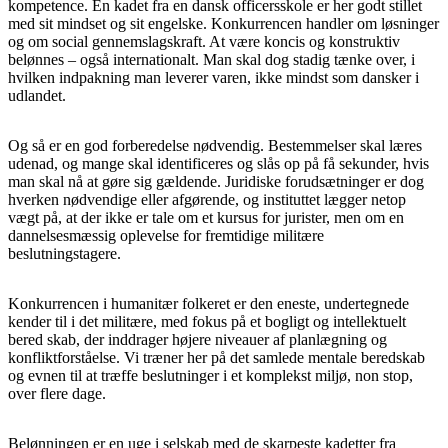
kompetence. En kadet fra en dansk officersskole er her godt stillet
med sit mindset og sit engelske. Konkurrencen handler om løsninger
og om social gennemslagskraft. At være koncis og konstruktiv
belønnes – også internationalt. Man skal dog stadig tænke over, i
hvilken indpakning man leverer varen, ikke mindst som dansker i
udlandet.
Og så er en god forberedelse nødvendig. Bestemmelser skal læres
udenad, og mange skal identificeres og slås op på få sekunder, hvis
man skal nå at gøre sig gældende. Juridiske forudsætninger er dog
hverken nødvendige eller afgørende, og instituttet lægger netop
vægt på, at der ikke er tale om et kursus for jurister, men om en
dannelsesmæssig oplevelse for fremtidige militære
beslutningstagere.
Konkurrencen i humanitær folkeret er den eneste, undertegnede
kender til i det militære, med fokus på et bogligt og intellektuelt
bered skab, der inddrager højere niveauer af planlægning og
konfliktforståelse. Vi træner her på det samlede mentale beredskab
og evnen til at træffe beslutninger i et komplekst miljø, non stop,
over flere dage.
Belønningen er en uge i selskab med de skarpeste kadetter fra