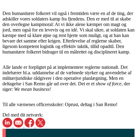
Den humanitære folkeret vil også i fremtiden være en af de ting, der
adskiller vores soldaters kamp fra fjendens. Den er med til at skabe
den overlegne kampmoral: At vi ikke alene kæmper om magt og
jord, men også for en levevis og en idé. Vi skal sikre, at soldaten kan
kæmpe med så klare øjne og rent hjerte som muligt, og at han kan
bevare det samme efter krigen. Efterlevelse af reglerne skaber,
ligesom kompetent logistik og effektiv taktik, tillid opadtil. Den
humanitære folkeret bidrager til en målrettet og disciplineret kamp.
Alle lande er forpligtet på at implementere reglerne nationalt. Det
indebærer bl.a. uddannelse af de væbnede styrker og anvendelse af
militærjuridiske rådgivere i den operative planlægning. Men en
deltagelse i San Remo går ud over det. Det er et
show of force
, der
siger:
We mean business!
Til alle værnenes officersskoler: Oprust, deltag i San Remo!
Del med dit netværk: