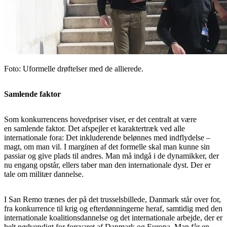
Foto: Uformelle drøftelser med de allierede.
Samlende faktor
Som konkurrencens hovedpriser viser, er det centralt at være
en samlende faktor. Det afspejler et karaktertræk ved alle
internationale fora: Det inkluderende belønnes med indflydelse –
magt, om man vil. I marginen af det formelle skal man kunne sin
passiar og give plads til andres. Man må indgå i de dynamikker, der
nu engang opstår, ellers taber man den internationale dyst. Der er
tale om militær dannelse.
I San Remo trænes der på det trusselsbillede, Danmark står over for,
fra konkurrence til krig og efterdønningerne heraf, samtidig med den
internationale koalitionsdannelse og det internationale arbejde, der er
helt nødvendigt for forsvaret af Danmark og Europa. Man får en