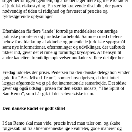
stiger derfor ugen igennem, og arbejdet tager mere og mere karakter
af juridisk risikostyring. En særligt krævende disciplin, der gøres
nødvendig af tiden til rådighed og fraværet af præcise og
fyldestgørende oplysninger.
Efterhånden får flere ’lande’ fortrolige meddelelser om særlige
politiske prioriteter og juridiske forbehold. Sammen med chefens
behov for afdækning af aktuelle og potentielle juridiske spørgsmål
samt nye informationer, efterretninger og udviklinger, der uafbrudt
tikker ind, giver det et rimelig fornuftigt krydspres. Af hensyn til
andre kadetters fremtidige oplevelser undlader vi flere detaljer her.
Fredag uddeles der priser. Pedersen fra den danske delegation vinder
guld for “Best Mixed Team”, som er hovedprisen, da instituttet
lægger afgørende vægt på det internationale samarbejde. Det sidste
giver sig også udslag i prisen for den ekstra indsats, “The Spirit of
San Remo”, som i år gik til det schweiziske team.
Den danske kadet er godt stillet
I San Remo skal man vide, præcis hvad man taler om, og skabe
følgeskab ud fra almenmenneskelige kvaliteter, gode manerer og