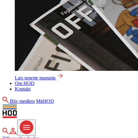
Læs seneste magasin
Om HOD
Kontakt
Søg
Bliv medlem
MitHOD
Søg
MitHOD
Menu