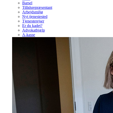
Barsel
Tillidsrepræsentant
Arbejdsmiljø
Nyt tjenestested
Tjenesterejser
Er du kadet?
Advokathjælp
A-kasse