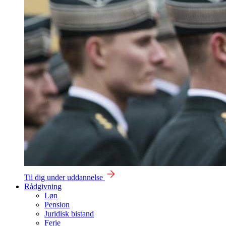
Til dig under uddannelse
Rådgivning
Løn
Pension
Juridisk bistand
Ferie