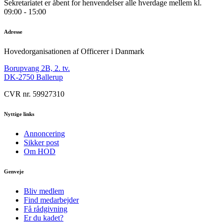
Sekretariatet er åbent for henvendelser alle hverdage mellem kl.
09:00 - 15:00
Adresse
Hovedorganisationen af Officerer i Danmark
Borupvang 2B, 2. tv.
DK-2750 Ballerup
CVR nr. 59927310
Nyttige links
Annoncering
Sikker post
Om HOD
Genveje
Bliv medlem
Find medarbejder
Få rådgivning
Er du kadet?