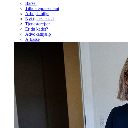
Barsel
Tillidsrepræsentant
Arbejdsmiljø
Nyt tjenestested
Tjenesterejser
Er du kadet?
Advokathjælp
A-kasse