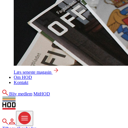
Læs seneste magasin
Om HOD
Kontakt
Søg
Bliv medlem
MitHOD
Søg
MitHOD
Menu