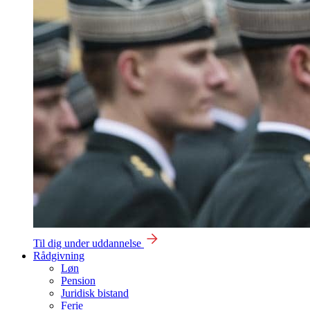
Til dig under uddannelse
Rådgivning
Løn
Pension
Juridisk bistand
Ferie