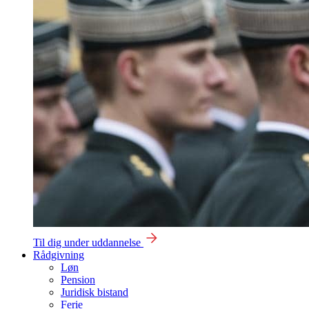
Til dig under uddannelse
Rådgivning
Løn
Pension
Juridisk bistand
Ferie