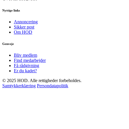
Nyttige links
Annoncering
Sikker post
Om HOD
Genveje
Bliv medlem
Find medarbejder
Få rådgivning
Er du kadet?
© 2025 HOD. Alle rettigheder forbeholdes.
Samtykkerklæring
Persondatapolitik