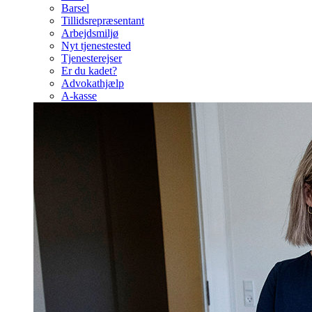
Barsel
Tillidsrepræsentant
Arbejdsmiljø
Nyt tjenestested
Tjenesterejser
Er du kadet?
Advokathjælp
A-kasse