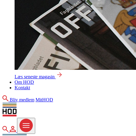
Læs seneste magasin
Om HOD
Kontakt
Søg
Bliv medlem
MitHOD
Søg
MitHOD
Menu