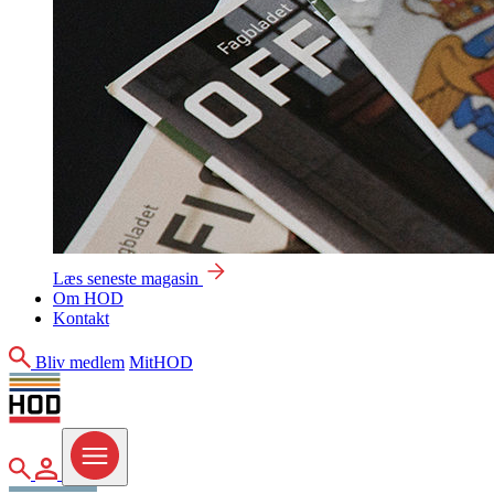
Læs seneste magasin
Om HOD
Kontakt
Søg
Bliv medlem
MitHOD
Søg
MitHOD
Menu