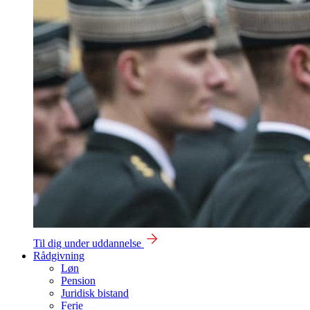
Til dig under uddannelse
Rådgivning
Løn
Pension
Juridisk bistand
Ferie