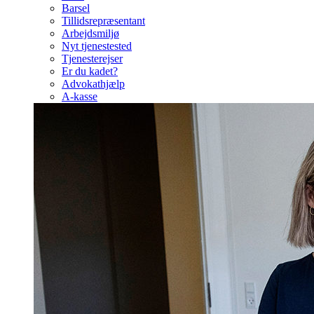
Barsel
Tillidsrepræsentant
Arbejdsmiljø
Nyt tjenestested
Tjenesterejser
Er du kadet?
Advokathjælp
A-kasse