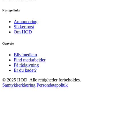
Nyttige links
Annoncering
Sikker post
Om HOD
Genveje
Bliv medlem
Find medarbejder
Få rådgivning
Er du kadet?
© 2025 HOD. Alle rettigheder forbeholdes.
Samtykkerklæring
Persondatapolitik