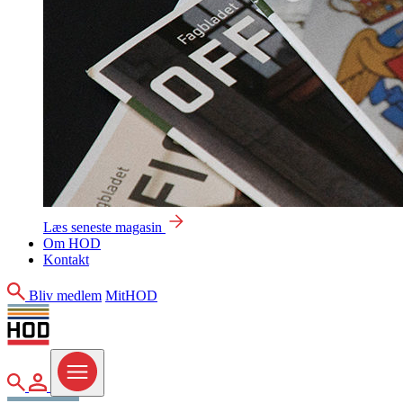
Læs seneste magasin
Om HOD
Kontakt
Søg
Bliv medlem
MitHOD
Søg
MitHOD
Menu