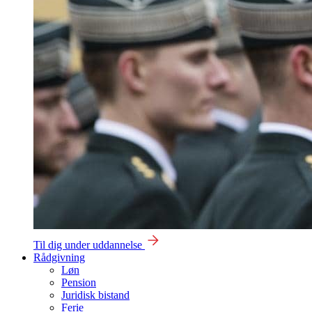
Til dig under uddannelse
Rådgivning
Løn
Pension
Juridisk bistand
Ferie