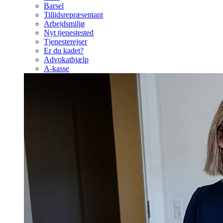
Barsel
Tillidsrepræsentant
Arbejdsmiljø
Nyt tjenestested
Tjenesterejser
Er du kadet?
Advokathjælp
A-kasse