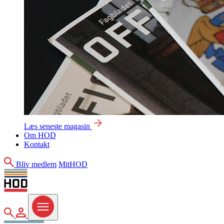
Læs seneste magasin
Om HOD
Kontakt
Søg
Bliv medlem
MitHOD
Søg
MitHOD
Menu