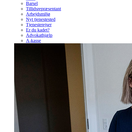
Barsel
Tillidsrepræsentant
Arbejdsmiljø
Nyt tjenestested
Tjenesterejser
Er du kadet?
Advokathjælp
A-kasse