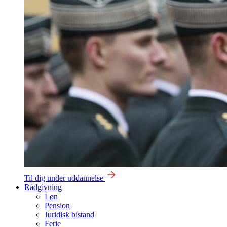
Til dig under uddannelse
Rådgivning
Løn
Pension
Juridisk bistand
Ferie