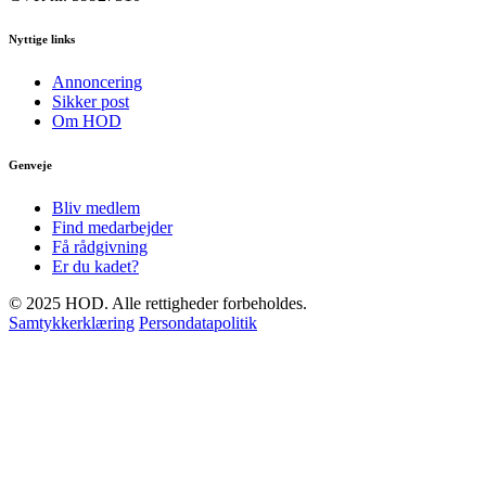
Nyttige links
Annoncering
Sikker post
Om HOD
Genveje
Bliv medlem
Find medarbejder
Få rådgivning
Er du kadet?
© 2025 HOD. Alle rettigheder forbeholdes.
Samtykkerklæring
Persondatapolitik