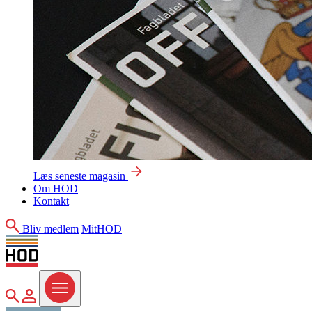
Læs seneste magasin
Om HOD
Kontakt
Søg
Bliv medlem
MitHOD
Søg
MitHOD
Menu