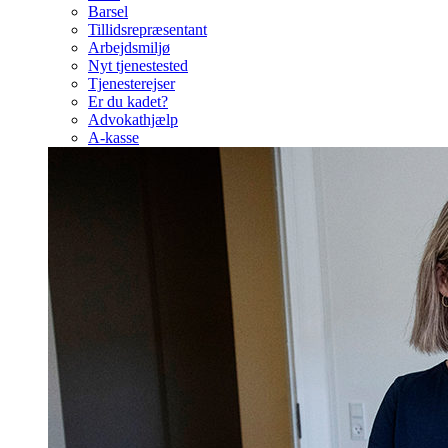
Barsel
Tillidsrepræsentant
Arbejdsmiljø
Nyt tjenestested
Tjenesterejser
Er du kadet?
Advokathjælp
A-kasse