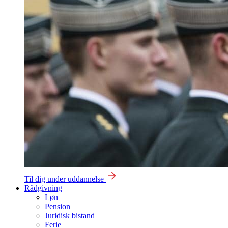
Til dig under uddannelse
Rådgivning
Løn
Pension
Juridisk bistand
Ferie