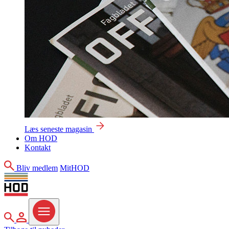
Læs seneste magasin
Om HOD
Kontakt
Søg
Bliv medlem
MitHOD
Søg
MitHOD
Menu