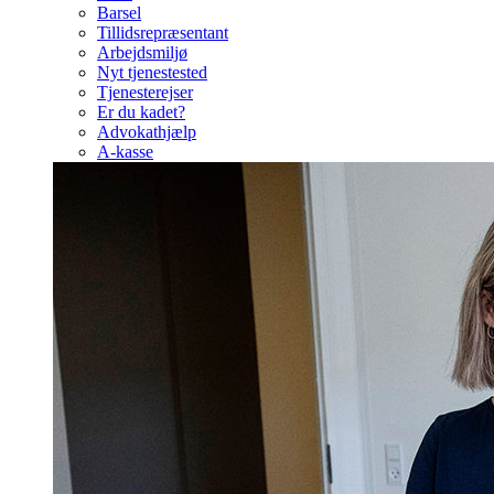
Barsel
Tillidsrepræsentant
Arbejdsmiljø
Nyt tjenestested
Tjenesterejser
Er du kadet?
Advokathjælp
A-kasse