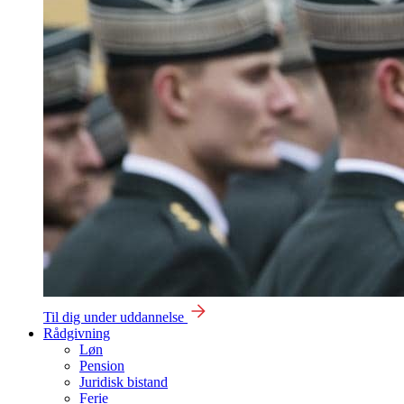
Til dig under uddannelse
Rådgivning
Løn
Pension
Juridisk bistand
Ferie